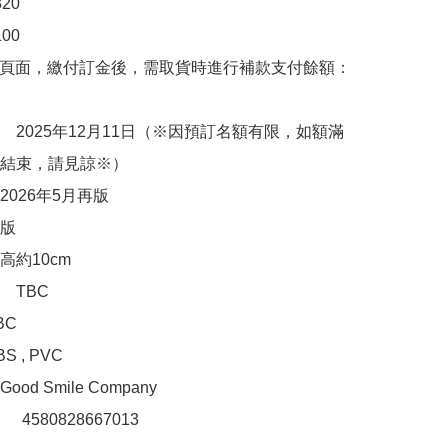
0

0

購頁面，繳付訂金後，需取貨時進行補款支付餘額：
　2025年12月11日（※因預訂名額有限，如額滿
結束，請見諒※）

026年5月再版

版

約10cm

TBC

C

, PVC 

d Smile Company

：　4580828667013
