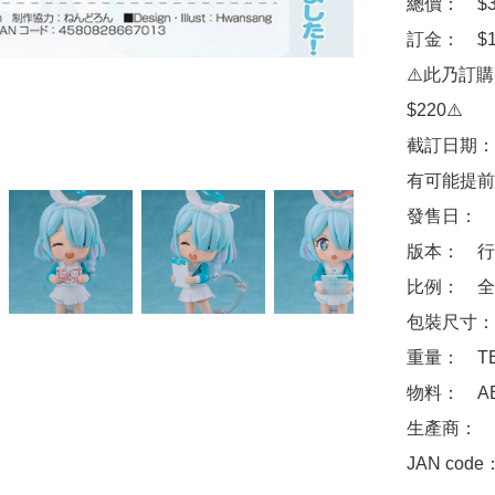
總價：　$32
訂金：　$10
⚠️此乃訂
$220⚠️

截訂日期：
有可能提前
發售日：　2
版本：　行
比例：　全高
包裝尺寸：　
重量：　TB
物料：　ABS 
生產商：　Goo
JAN code