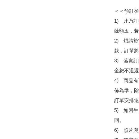
＜＜預訂須
1)　此乃
餘額⚠️，
2)　煩請
款，訂單將
3)　落實
金恕不退還
4)　商品
佈為準，除
訂單安排退
5)　如因
回。

6)　照片