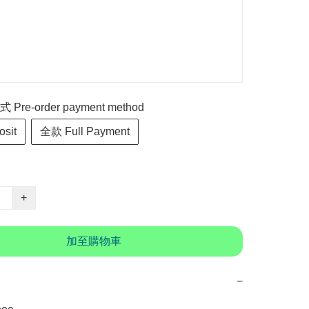
re-order payment method
sit
全款 Full Payment
+
加至購物車
−