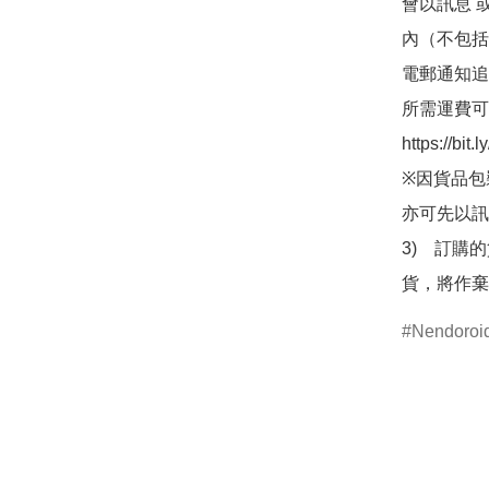
會以訊息 
內（不包括
電郵通知追
所需運費可
https://bit
※因貨品包
亦可先以訊
3)　訂購
貨，將作棄
Nendor