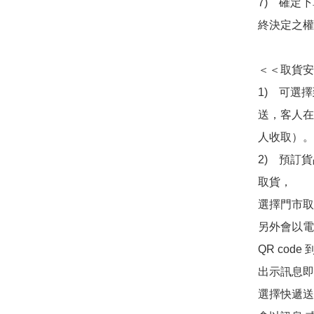
7)　確定
終決定之權
＜＜取貨安
1)　可選
送，客人在
人收取）。

2)　預訂貨
取貨，

選擇門市取
另外會以電
QR co
出示訊息即可
選擇快遞送