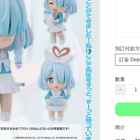
預訂付款方式 P
訂金 Depo
數量
−
簡介