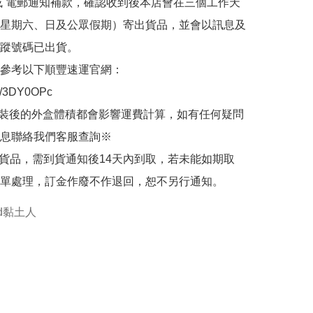
或 電郵通知補款，確認收到後本店會在三個工作天
星期六、日及公眾假期）寄出貨品，並會以訊息及
蹤號碼已出貨。

參考以下順豐速運官網：

.ly/3DY0OPc

裝後的外盒體積都會影響運費計算，如有任何疑問
息聯絡我們客服查詢※

的貨品，需到貨通知後14天內到取，若未能如期取
單處理，訂金作廢不作退回，恕不另行通知。
oid黏土人