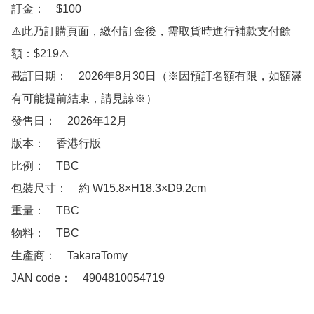
訂金：　$100

⚠️此乃訂購頁面，繳付訂金後，需取貨時進行補款支付餘
額：$219⚠️

截訂日期：　2026年8月30日（※因預訂名額有限，如額滿
有可能提前結束，請見諒※）

發售日：　2026年12月

版本：　香港行版

比例：　TBC

包裝尺寸：　約 W15.8×H18.3×D9.2cm

重量：　TBC

物料：　TBC

生產商：　TakaraTomy

JAN code：　4904810054719
