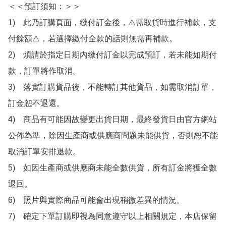
＜＜預訂須知：＞＞

1)　此乃訂購頁面，繳付訂金後，⚠️需取貨時進行補款，支
付餘額⚠️，若選擇繳付全款的話則無需再補款。

2)　煩請於指定日期內繳付訂金以完成預訂，若未能如期付
款，訂單將作取消。

3)　落實訂購貨品後，不能轉訂其他貨品，如需取消訂單，
訂金恕不退還。

4)　商品有可能因故變更出貨日期，最終發貨日由官方網站
公佈為準，除因生產商或供應商問題未能供貨，否則恕不能
取消訂單安排退款。

5)　如因生產商或供應商未能全數供貨，所有訂金將獲全數
退回。

6)　照片與實際商品可能會出現稍微差異的情況。

7)　確定下單訂購即視為同意遵守以上相關規定，本店保留