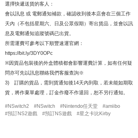
選擇快遞送貨的客人：

會以訊息 或 電郵通知補款，確認收到後本店會在三個工作
天內（不包括星期六、日及公眾假期）寄出貨品，並會以訊
息及電郵通知追蹤號碼已出貨。

所需運費可參考以下順豐速運官網：

https://bit.ly/3DY0OPc

※因貨品包裝後的外盒體積都會影響運費計算，如有任何疑
問亦可先以訊息聯絡我們客服查詢※

3)　訂購的貨品，需到貨通知後14天內到取，若未能如期取
貨，將作棄單處理，訂金作廢不作退回，恕不另行通知。
NSwitch2
NSwitch
Nintendo任天堂
amiibo
預訂NS2遊戲
預訂NS遊戲
星之卡比Kirby