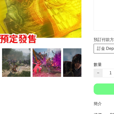
預訂付款方式 P
訂金 Depo
數量
−
簡介