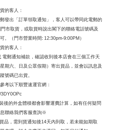
貨的客人：

郵發出「訂單領取通知」，客人可以帶同此電郵的
de 到門市取貨，或取貨時說出閣下的聯絡電話號碼及
。（門市營業時間: 12:30pm-9:00PM）

貨的客人：

或 電郵通知補款，確認收到後本店會在三個工作天
星期六、日及公眾假期）寄出貨品，並會以訊息及
蹤號碼已出貨。

參考以下順豐速運官網：

.ly/3DY0OPc

裝後的外盒體積都會影響運費計算，如有任何疑問
息聯絡我們客服查詢※

的貨品，需到貨通知後14天內到取，若未能如期取