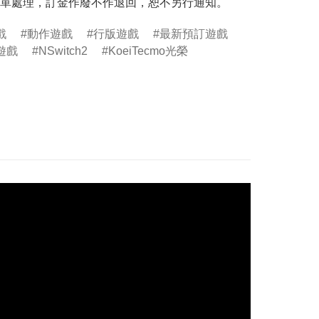
單處理，訂金作廢不作退回，恕不另行通知。
戲
動作遊戲
行版遊戲
最新預訂遊戲
遊戲
NSwitch2
KoeiTecmo光榮