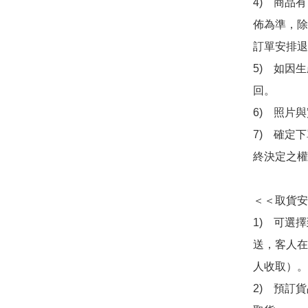
4)　商品
佈為準，除
訂單安排退
5)　如因
回。

6)　照片
7)　確定
終決定之權
＜＜取貨安
1)　可選
送，客人在
人收取）。

2)　預訂貨