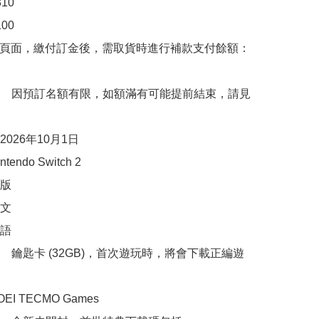
0

0

購頁面，繳付訂金後，需取貨時進行補款支付餘額：
　因預訂名額有限，如額滿有可能提前結束，請見
026年10月1日

ndo Switch 2

版

文

語

　鑰匙卡 (32GB)，首次遊玩時，將會下載正編遊
I TECMO Games
