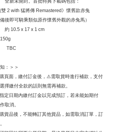
　全新未開封。首批特典下載碼包括：

 2 with 猛將傳 Remastered》懷舊款赤兔
備後即可騎乘類似原作懷舊外觀的赤兔馬）

10.5 x 17 x 1 cm

50g

：　TBC

知：＞＞

訂購頁面，繳付訂金後，⚠️需取貨時進行補款，支付
若選擇繳付全款的話則無需再補款。

於指定日期內繳付訂金以完成預訂，若未能如期付
作取消。

訂購貨品後，不能轉訂其他貨品，如需取消訂單，訂
。
