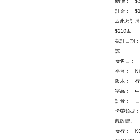
總價：　$31
訂金：　$10
⚠️此乃訂
$210⚠️

截訂日期：
諒

發售日：　2
平台：　Ninte
版本：　行
字幕：　中
語音：　日
卡帶類型：
戲軟體。

發行：　KOE