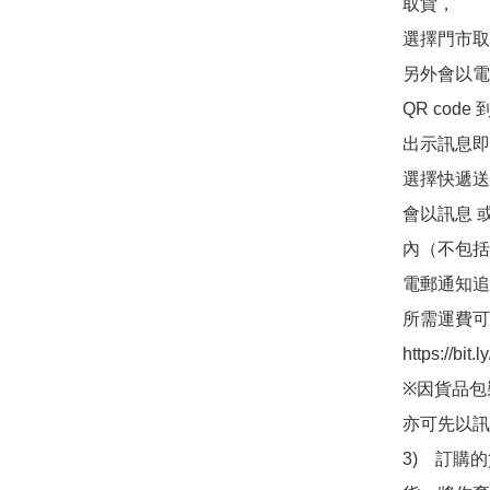
取貨，

選擇門市取
另外會以電
QR co
出示訊息即可
選擇快遞送
會以訊息 
內（不包括
電郵通知追
所需運費可
https://bit
※因貨品包
亦可先以訊
3)　訂購