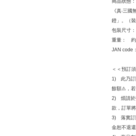
商品狀態：
《真‧三國無雙
鐙」。（裝
包裝尺寸：　約 
重量：　約1
JAN code
＜＜預訂須
1)　此乃
餘額⚠️，
2)　煩請
款，訂單將
3)　落實
金恕不退還