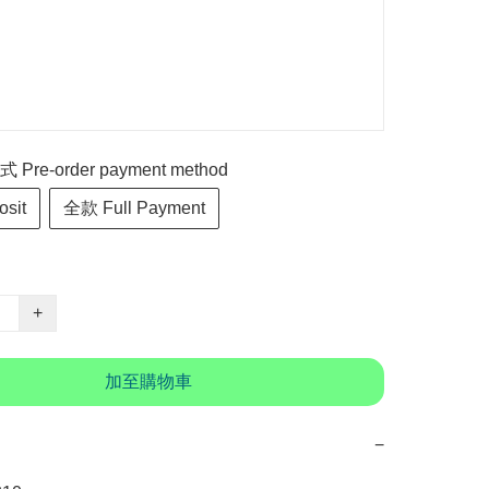
re-order payment method
sit
全款 Full Payment
+
加至購物車
−