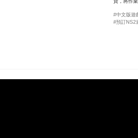
貨，將作棄
中文版遊
預訂NS2