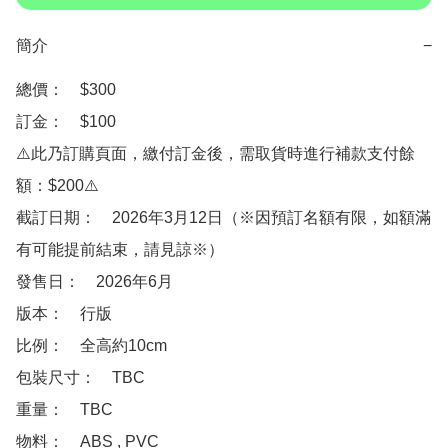
簡介
−
總價：　$300

訂金：　$100

⚠️此乃訂購頁面，繳付訂金後，需取貨時進行補款支付餘
額：$200⚠️

截訂日期：　2026年3月12日（※因預訂名額有限，如額滿
有可能提前結束，請見諒※）

發售日：　2026年6月

版本：　行版

比例：　全高約10cm

包裝尺寸：　TBC

重量：　TBC

物料：　ABS , PVC 
