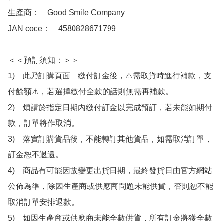
生產商：　Good Smile Company

JAN code：　4580828671799

＜＜預訂須知：＞＞

1)　此乃訂購頁面，繳付訂金後，⚠️需取貨時進行補款，支
付餘額⚠️，若選擇繳付全款的話則無需再補款。

2)　煩請於指定日期內繳付訂金以完成預訂，若未能如期付
款，訂單將作取消。

3)　落實訂購貨品後，不能轉訂其他貨品，如需取消訂單，
訂金恕不退還。

4)　商品有可能因故變更出貨日期，最終發貨日由官方網站
公佈為準，除因生產商或供應商問題未能供貨，否則恕不能
取消訂單安排退款。

5)　如因生產商或供應商未能全數供貨，所有訂金將獲全數