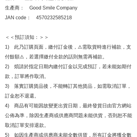
生產商：　Good Smile Company

JAN code：　4570232585218

＜＜預訂須知：＞＞

1)　此乃訂購頁面，繳付訂金後，⚠️需取貨時進行補款，支
付餘額⚠️，若選擇繳付全款的話則無需再補款。

2)　煩請於指定日期內繳付訂金以完成預訂，若未能如期付
款，訂單將作取消。

3)　落實訂購貨品後，不能轉訂其他貨品，如需取消訂單，
訂金恕不退還。

4)　商品有可能因故變更出貨日期，最終發貨日由官方網站
公佈為準，除因生產商或供應商問題未能供貨，否則恕不能
取消訂單安排退款。

5)　如因生產商或供應商未能全數供貨，所有訂金將獲全數