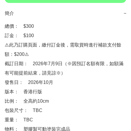
簡介
−
總價：　$300

訂金：　$100

⚠️此乃訂購頁面，繳付訂金後，需取貨時進行補款支付餘
額：$200⚠️

截訂日期：　2026年7月9日（※因預訂名額有限，如額滿
有可能提前結束，請見諒※）

發售日：　2026年10月

版本：　香港行版

比例：　全高約10cm

包裝尺寸：　TBC

重量：　TBC

物料：　塑膠製可動塗裝完成品
