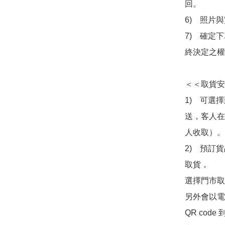
回。

6)　照片
7)　確定
終決定之權
＜＜取貨安
1)　可選
送，客人在
人收取）。

2)　預訂貨
取貨，

選擇門市取
另外會以電
QR co