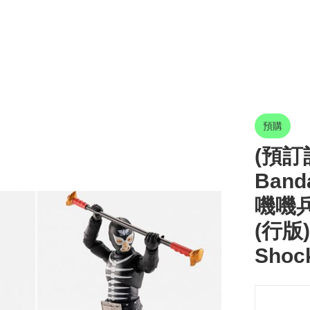
預購
(預訂訂
Band
嘰嘰兵
(行版)
Shoc