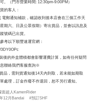
。（門市營業時間: 12:30pm-9:00PM）

貨的客人：

或 電郵通知補款，確認收到後本店會在三個工作天
星期六、日及公眾假期）寄出貨品，並會以訊息及
蹤號碼已出貨。

參考以下順豐速運官網：

.ly/3DY0OPc

裝後的外盒體積都會影響運費計算，如有任何疑問
息聯絡我們客服查詢※

的貨品，需到貨通知後14天內到取，若未能如期取
單處理，訂金作廢不作退回，恕不另行通知。
幪面超人KamenRider
年12月Bandai
預訂SHF