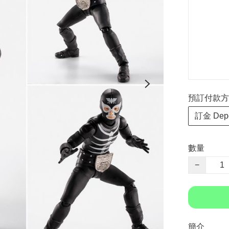
預訂付款方式 P
訂金 Depo
數量
−
簡介