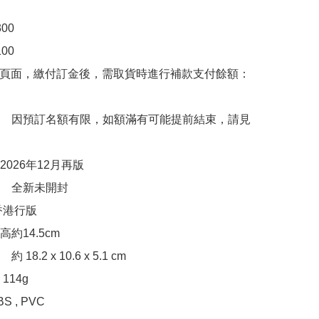
0

0

購頁面，繳付訂金後，需取貨時進行補款支付餘額：
　因預訂名額有限，如額滿有可能提前結束，請見
026年12月再版

　全新未開封

港行版

約14.5cm

8.2 x 10.6 x 5.1 cm 

14g

 , PVC
