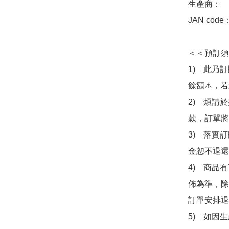
生產商：　Ba
JAN code
＜＜預訂須
1)　此乃
餘額⚠️，
2)　煩請
款，訂單將
3)　落實
金恕不退還
4)　商品
佈為準，除
訂單安排退
5)　如因