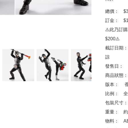
總價：　$30
訂金：　$10
⚠️此乃訂
$200⚠️

截訂日期：
諒

發售日：　2
商品狀態：
版本：　 香
比例：　全高
包裝尺寸：　約 1
重量：　約 1
物料：　ABS