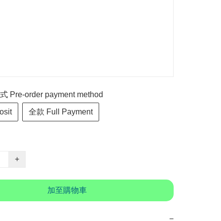
re-order payment method
sit
全款 Full Payment
+
加至購物車
−