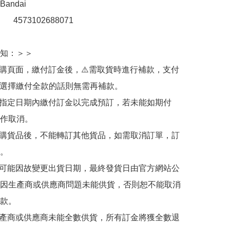
ndai

：　 4573102688071

知：＞＞

訂購頁面，繳付訂金後，⚠️需取貨時進行補款，支付
若選擇繳付全款的話則無需再補款。

於指定日期內繳付訂金以完成預訂，若未能如期付
作取消。

訂購貨品後，不能轉訂其他貨品，如需取消訂單，訂
。

有可能因故變更出貨日期，最終發貨日由官方網站公
因生產商或供應商問題未能供貨，否則恕不能取消
款。

生產商或供應商未能全數供貨，所有訂金將獲全數退