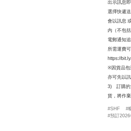
出示訊息即可
選擇快遞送
會以訊息 
內（不包括
電郵通知追
所需運費可
https://bit
※因貨品包
亦可先以訊
3)　訂購
貨，將作棄
SHF
預訂2026