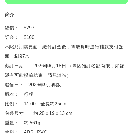
簡介
−
總價：　$297

訂金：　$100

⚠️此乃訂購頁面，繳付訂金後，需取貨時進行補款支付餘
額：$197⚠️

截訂日期：　2026年6月18日 （※因預訂名額有限，如額
滿有可能提前結束，請見諒※）

發售日：　2026年9月再版

版本：　行版

比例：　1/100，全長約25cm

包裝尺寸：　約 28 x 19 x 13 cm 

重量：　約 561g

物料：　ABS , PVC
