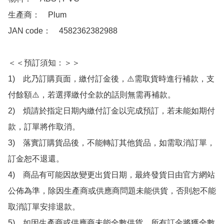
生產商：　Plum 

JAN code：　4582362382988

＜＜預訂須知：＞＞

1)　此乃訂購頁面，繳付訂金後，⚠️需取貨時進行補款，支
付餘額⚠️，若選擇繳付全款的話則無需再補款。

2)　煩請於指定日期內繳付訂金以完成預訂，若未能如期付
款，訂單將作取消。

3)　落實訂購貨品後，不能轉訂其他貨品，如需取消訂單，
訂金恕不退還。

4)　商品有可能因故變更出貨日期，最終發貨日由官方網站
公佈為準，除因生產商或供應商問題未能供貨，否則恕不能
取消訂單安排退款。

5)　如因生產商或供應商未能全數供貨，所有訂金將獲全數