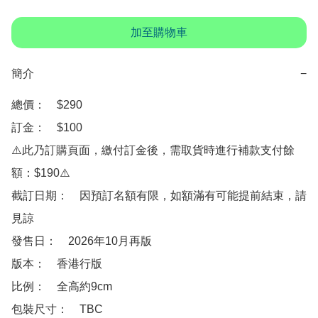
加至購物車
簡介
−
總價：　$290

訂金：　$100　

⚠️此乃訂購頁面，繳付訂金後，需取貨時進行補款支付餘
額：$190⚠️

截訂日期：　因預訂名額有限，如額滿有可能提前結束，請
見諒

發售日：　2026年10月再版

版本：　香港行版

比例：　全高約9cm

包裝尺寸：　TBC
