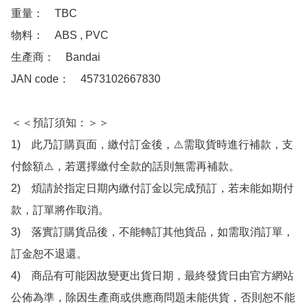
重量：　TBC

物料：　ABS , PVC 

生產商：　Bandai

JAN code：　4573102667830

＜＜預訂須知：＞＞

1)　此乃訂購頁面，繳付訂金後，⚠️需取貨時進行補款，支
付餘額⚠️，若選擇繳付全款的話則無需再補款。

2)　煩請於指定日期內繳付訂金以完成預訂，若未能如期付
款，訂單將作取消。

3)　落實訂購貨品後，不能轉訂其他貨品，如需取消訂單，
訂金恕不退還。

4)　商品有可能因故變更出貨日期，最終發貨日由官方網站
公佈為準，除因生產商或供應商問題未能供貨，否則恕不能