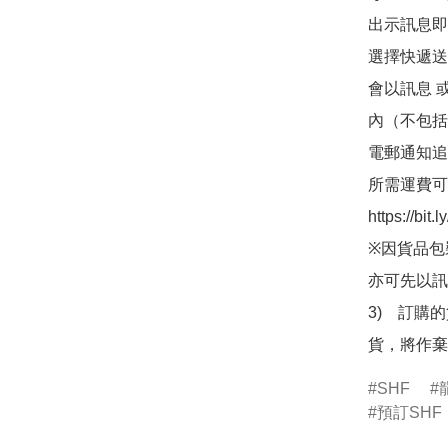
出示訊息即可
選擇快遞送
會以訊息 
內（不包括
電郵通知追
所需運費可
https://bit
※因貨品包
亦可先以訊
3)　訂購
貨，將作棄
SHF
預訂SHF