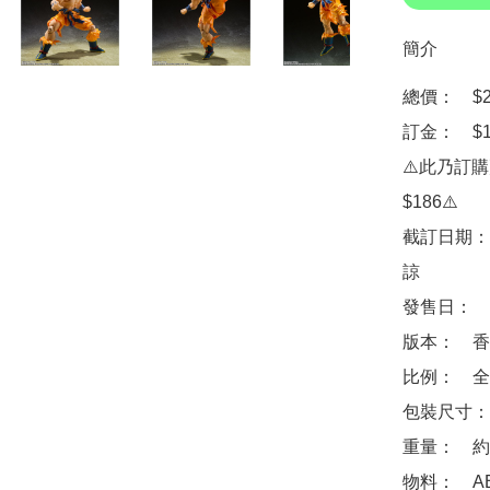
簡介
總價：　$28
訂金：　$10
⚠️此乃訂
$186⚠️

截訂日期：
諒

發售日：　2
版本：　香
比例：　全高
包裝尺寸：　約 
重量：　約 2
物料：　ABS