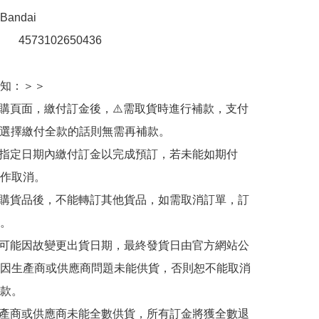
ndai

：　 4573102650436

知：＞＞

訂購頁面，繳付訂金後，⚠️需取貨時進行補款，支付
若選擇繳付全款的話則無需再補款。

於指定日期內繳付訂金以完成預訂，若未能如期付
作取消。

訂購貨品後，不能轉訂其他貨品，如需取消訂單，訂
。

有可能因故變更出貨日期，最終發貨日由官方網站公
因生產商或供應商問題未能供貨，否則恕不能取消
款。

生產商或供應商未能全數供貨，所有訂金將獲全數退