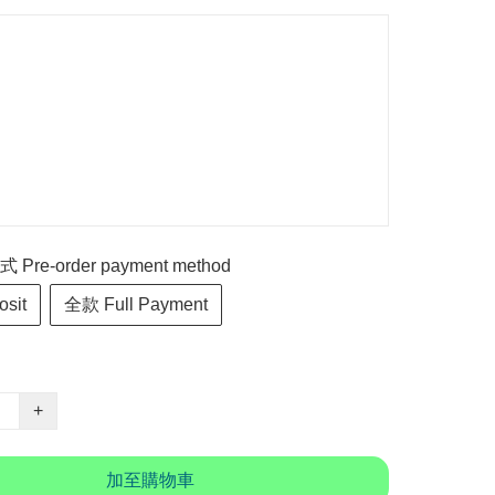
re-order payment method
sit
全款 Full Payment
+
加至購物車