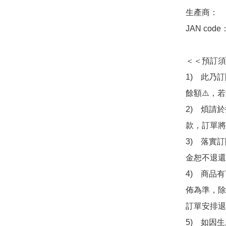
生產商：　Ba
JAN code
＜＜預訂須
1)　此乃
餘額⚠️，
2)　煩請
款，訂單將
3)　落實
金恕不退還
4)　商品
佈為準，除
訂單安排退
5)　如因