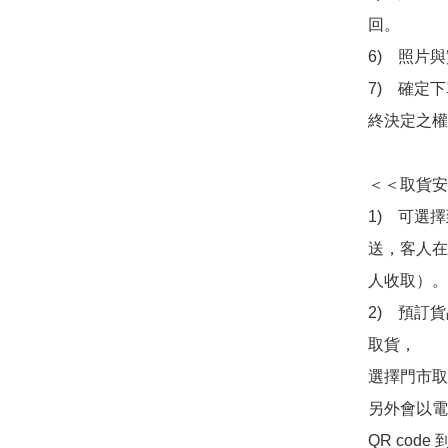
回。

6)　照片
7)　確定
終決定之權
＜＜取貨安
1)　可選
送，客人在
人收取）。

2)　預訂貨
取貨，

選擇門市取
另外會以電
QR co