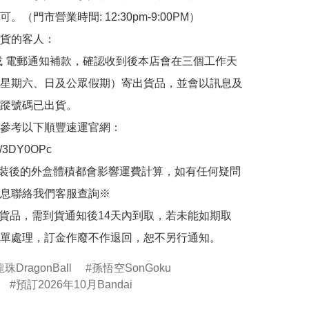
。（門市營業時間: 12:30pm-9:00PM）

貨的客人：

或 電郵通知補款，確認收到後本店會在三個工作天
星期六、日及公眾假期）寄出貨品，並會以訊息及
蹤號碼已出貨。

參考以下順豐速運官網：

.ly/3DY0OPc

裝後的外盒體積都會影響運費計算，如有任何疑問
息聯絡我們客服查詢※

的貨品，需到貨通知後14天內到取，若未能如期取
單處理，訂金作廢不作退回，恕不另行通知。
龍珠DragonBall
孫悟空SonGoku
預訂2026年10月Bandai