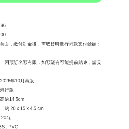
−
6

0

購頁面，繳付訂金後，需取貨時進行補款支付餘額：
　因預訂名額有限，如額滿有可能提前結束，請見
026年10月再版

港行版

約14.5cm

20 x 15 x 4.5 cm

04g

 , PVC
