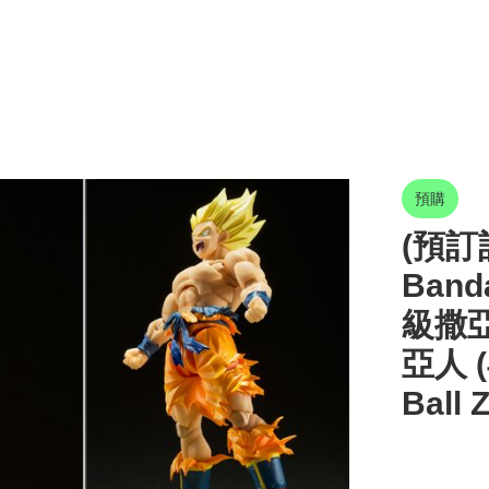
預購
(預訂訂
Band
級撒
亞人 (
Ball 