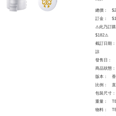
總價：　$28
訂金：　$1
⚠️此乃訂
$182⚠️

截訂日期：
諒

發售日：　2
商品狀態：
版本：　香港
比例：　直徑
包裝尺寸：　
重量：　TB
物料：　TB