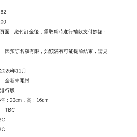
2

00　

購頁面，繳付訂金後，需取貨時進行補款支付餘額：
　因預訂名額有限，如額滿有可能提前結束，請見
026年11月

　全新未開封

行版 

：20cm，高：16cm

TBC

C

C
