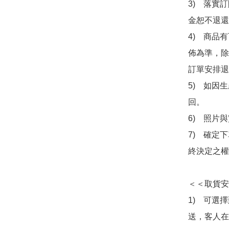
3)　落實
金恕不退還
4)　商品
佈為準，除
訂單安排退
5)　如因
回。

6)　照片
7)　確定
終決定之權
＜＜取貨安
1)　可選
送，客人在