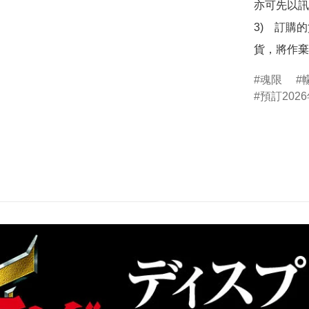
亦可先以訊
3)　訂購
貨，將作棄
魂限
預訂2026