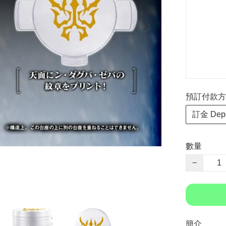
預訂付款方式 P
訂金 Depo
數量
−
簡介