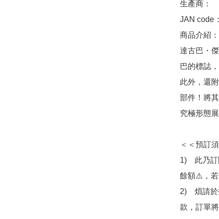
生產商：　Ba
JAN code：
商品介紹：
達古巴・傑
巴的標誌，
此外，還附
部件！將其
究極形態展
＜＜預訂須
1)　此乃
餘額⚠️，
2)　煩請
款，訂單將