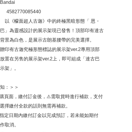
ndai

　4582770085440  

　以《幪面超人古迦》中的終極黑暗形態「 恩・
巴」為靈感設計的展示架現已發售！頂部印有達古
背景為白色，是展示古朗基腰帶的完美選擇。

贈印有古迦究極形態標誌的展示架ver.2專用頂部
放置在另售的展示架ver.2上，即可組成「達古巴
示架」。

知：＞＞

訂購頁面，繳付訂金後，⚠️需取貨時進行補款，支付
若選擇繳付全款的話則無需再補款。

於指定日期內繳付訂金以完成預訂，若未能如期付
作取消。
