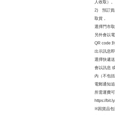
人收取）。

2)　預訂貨
取貨，

選擇門市取
另外會以電
QR co
出示訊息即可
選擇快遞送
會以訊息 
內（不包括
電郵通知追
所需運費可
https://bit
※因貨品包