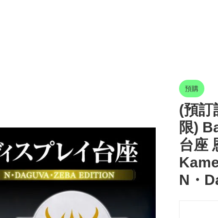
預購
(預訂訂
限) 
台座 
Kamen
N・Da