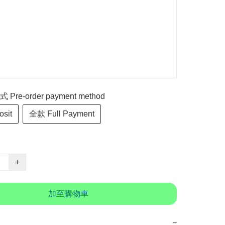
re-order payment method
sit
全款 Full Payment
+
加至購物車
−