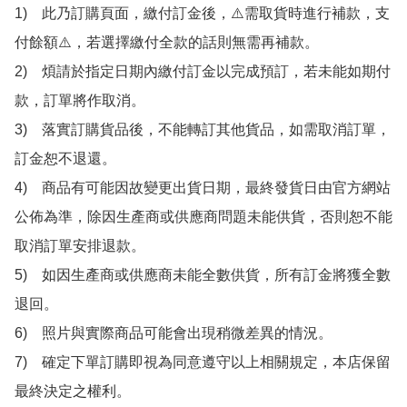
1)　此乃訂購頁面，繳付訂金後，⚠️需取貨時進行補款，支
付餘額⚠️，若選擇繳付全款的話則無需再補款。

2)　煩請於指定日期內繳付訂金以完成預訂，若未能如期付
款，訂單將作取消。

3)　落實訂購貨品後，不能轉訂其他貨品，如需取消訂單，
訂金恕不退還。

4)　商品有可能因故變更出貨日期，最終發貨日由官方網站
公佈為準，除因生產商或供應商問題未能供貨，否則恕不能
取消訂單安排退款。

5)　如因生產商或供應商未能全數供貨，所有訂金將獲全數
退回。

6)　照片與實際商品可能會出現稍微差異的情況。

7)　確定下單訂購即視為同意遵守以上相關規定，本店保留
最終決定之權利。
