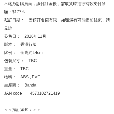
⚠️此乃訂購頁面，繳付訂金後，需取貨時進行補款支付餘
額：$177⚠️

截訂日期：　因預訂名額有限，如額滿有可能提前結束，請
見諒

發售日：　2026年11月

版本：　香港行版

比例：　全高約14cm

包裝尺寸：　TBC

重量：　TBC

物料：　ABS , PVC

生產商：　Bandai

JAN code：　4573102721419

＜＜預訂須知：＞＞
