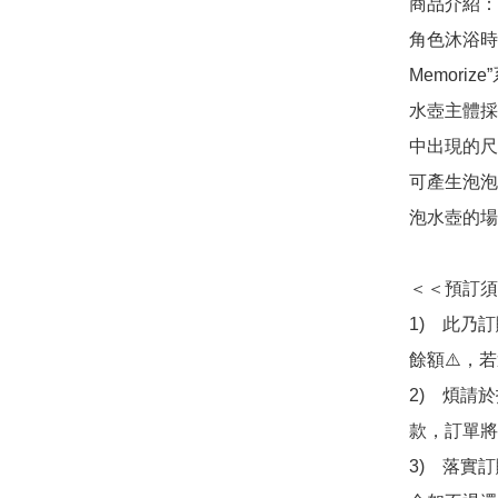
商品介紹：
角色沐浴時
Memori
水壺主體採
中出現的尺
可產生泡泡
泡水壺的場
＜＜預訂須
1)　此乃
餘額⚠️，
2)　煩請
款，訂單將
3)　落實