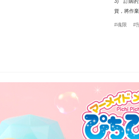
3)　訂購
貨，將作棄
魂限