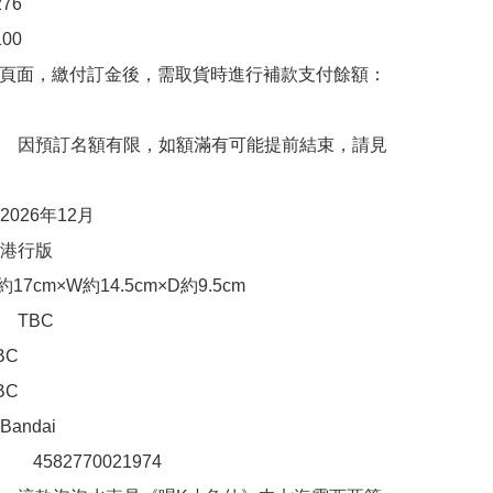
6

00　

購頁面，繳付訂金後，需取貨時進行補款支付餘額：
　因預訂名額有限，如額滿有可能提前結束，請見
026年12月

港行版

7cm×W約14.5cm×D約9.5cm

TBC

C

C

ndai　

　  4582770021974 
