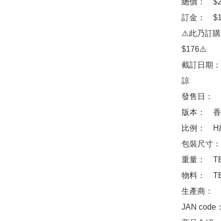
總價：　$27
訂金：　$1
⚠️此乃訂
$176⚠️

截訂日期：
諒

發售日：　2
版本：　香
比例：　H約1
包裝尺寸：　
重量：　TB
物料：　TB
生產商：　Ba
JAN code：