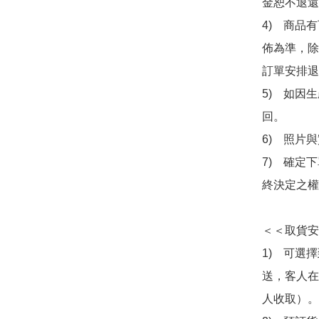
金恕不退還
4)　商品
佈為準，除
訂單安排退
5)　如因
回。

6)　照片
7)　確定
終決定之權
＜＜取貨安
1)　可選
送，客人在
人收取）。
