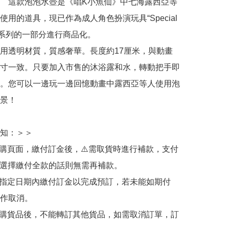
　這款泡泡水壺是《唱K小魚仙》中七海露西亞等
使用的道具，現已作為成人角色扮演玩具“Special 
ze”系列的一部分進行商品化。

用透明材質，質感奢華。長度約17厘米，與動畫
寸一致。只要加入市售的沐浴露和水，轉動把手即
。您可以一邊玩一邊回憶動畫中露西亞等人使用泡
景！

知：＞＞

訂購頁面，繳付訂金後，⚠️需取貨時進行補款，支付
若選擇繳付全款的話則無需再補款。

於指定日期內繳付訂金以完成預訂，若未能如期付
作取消。

訂購貨品後，不能轉訂其他貨品，如需取消訂單，訂