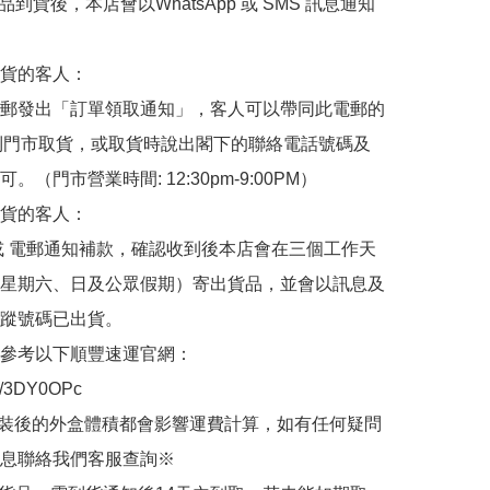
品到貨後，本店會以WhatsApp 或 SMS 訊息通知
貨的客人：

郵發出「訂單領取通知」，客人可以帶同此電郵的
de 到門市取貨，或取貨時說出閣下的聯絡電話號碼及
。（門市營業時間: 12:30pm-9:00PM）

貨的客人：

或 電郵通知補款，確認收到後本店會在三個工作天
星期六、日及公眾假期）寄出貨品，並會以訊息及
蹤號碼已出貨。

參考以下順豐速運官網：

.ly/3DY0OPc

裝後的外盒體積都會影響運費計算，如有任何疑問
息聯絡我們客服查詢※
