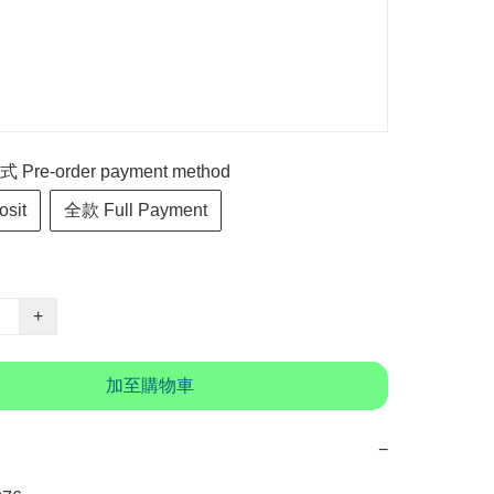
re-order payment method
sit
全款 Full Payment
+
加至購物車
−