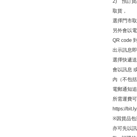
2)　預訂貨
取貨，

選擇門市取
另外會以電
QR co
出示訊息即可
選擇快遞送
會以訊息 
內（不包括
電郵通知追
所需運費可
https://bit
※因貨品包
亦可先以訊