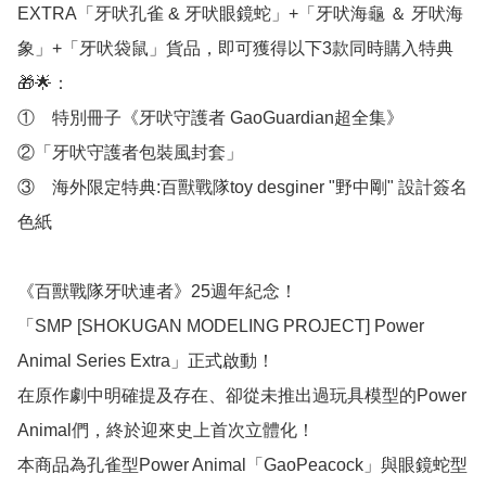
EXTRA「牙吠孔雀 & 牙吠眼鏡蛇」+「牙吠海龜 ＆ 牙吠海
象」+「牙吠袋鼠」貨品，即可獲得以下3款同時購入特典
🎁🌟：

①　特別冊子《牙吠守護者 GaoGuardian超全集》

②「牙吠守護者包裝風封套」

③　海外限定特典:百獸戰隊toy desginer "野中剛" 設計簽名
色紙

《百獸戰隊牙吠連者》25週年紀念！

「SMP [SHOKUGAN MODELING PROJECT] Power 
Animal Series Extra」正式啟動！

在原作劇中明確提及存在、卻從未推出過玩具模型的Power 
Animal們，終於迎來史上首次立體化！

本商品為孔雀型Power Animal「GaoPeacock」與眼鏡蛇型