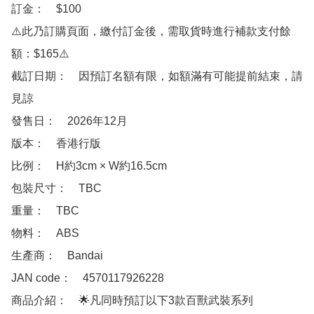
訂金：　$100

⚠️此乃訂購頁面，繳付訂金後，需取貨時進行補款支付餘
額：$165⚠️

截訂日期：　因預訂名額有限，如額滿有可能提前結束，請
見諒

發售日：　2026年12月

版本：　香港行版 

比例：　H約3cm × W約16.5cm

包裝尺寸：　TBC

重量：　TBC

物料：　ABS

生產商：　Bandai

JAN code：　4570117926228

商品介紹：　🌟凡同時預訂以下3款百獸武裝系列 