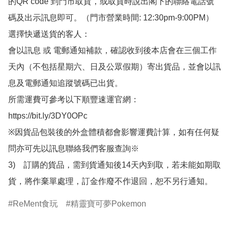
的QR code 到門市取貨，或取貨時說出閣下的聯絡電話號
碼及出示訊息即可。（門市營業時間: 12:30pm-9:00PM）

選擇快遞送貨的客人：

會以訊息 或 電郵通知補款，確認收到後本店會在三個工作
天內（不包括星期六、日及公眾假期）寄出貨品，並會以訊
息及電郵通知追蹤號碼已出貨。

所需運費可參考以下順豐速運官網：

https://bit.ly/3DY0OPc

※因貨品包裝後的外盒體積都會影響運費計算，如有任何疑
問亦可先以訊息聯絡我們客服查詢※

3)　訂購的貨品，需到貨通知後14天內到取，若未能如期取
貨，將作棄單處理，訂金作廢不作退回，恕不另行通知。
ReMent食玩
精靈寶可夢Pokemon