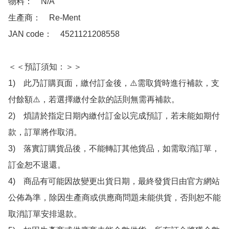
物料：　N/A

生產商：　Re-Ment

JAN code：　4521121208558 

＜＜預訂須知：＞＞

1)　此乃訂購頁面，繳付訂金後，⚠️需取貨時進行補款，支
付餘額⚠️，若選擇繳付全款的話則無需再補款。

2)　煩請於指定日期內繳付訂金以完成預訂，若未能如期付
款，訂單將作取消。

3)　落實訂購貨品後，不能轉訂其他貨品，如需取消訂單，
訂金恕不退還。

4)　商品有可能因故變更出貨日期，最終發貨日由官方網站
公佈為準，除因生產商或供應商問題未能供貨，否則恕不能
取消訂單安排退款。
