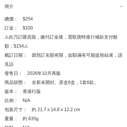
簡介
−
總價：　$254

訂金：　$100

⚠️此乃訂購頁面，繳付訂金後，需取貨時進行補款支付餘
額：$154⚠️

截訂日期：　因預訂名額有限，如額滿有可能提前結束，請
見諒

發售日：　2026年10月再版

商品狀態：　全新未開封。原盒6盒，1套6款。

版本：　香港行版

比例：　N/A

包裝尺寸：　約 21.7 x 14.8 x 12.2 cm 

重量：　約 635g
