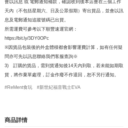
會以訊息 或 電郵通知補款，確認收到後本店會在三個工作
天內（不包括星期六、日及公眾假期）寄出貨品，並會以訊
息及電郵通知追蹤號碼已出貨。

所需運費可參考以下順豐速運官網：

https://bit.ly/3DY0OPc

※因貨品包裝後的外盒體積都會影響運費計算，如有任何疑
問亦可先以訊息聯絡我們客服查詢※

3)　訂購的貨品，需到貨通知後14天內到取，若未能如期取
貨，將作棄單處理，訂金作廢不作退回，恕不另行通知。
ReMent食玩
新世紀福音戰士EVA
商品詳情