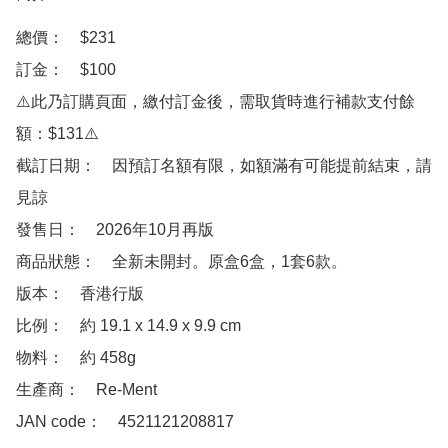
總價：　$231

訂金：　$100　

⚠️此乃訂購頁面，繳付訂金後，需取貨時進行補款支付餘
額：$131⚠️

截訂日期：　因預訂名額有限，如額滿有可能提前結束，請
見諒

發售日：　2026年10月再版

商品狀態：　全新未開封。原盒6盒，1套6款。

版本：　香港行版

比例：　約 19.1 x 14.9 x 9.9 cm

物料：　約 458g

生產商：　Re-Ment

JAN code：　4521121208817
