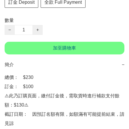
訂金 Deposit
全款 Full Payment
數量
−
+
加至購物車
簡介
−
總價：　$230

訂金：　$100

⚠️此乃訂購頁面，繳付訂金後，需取貨時進行補款支付餘
額：$130⚠️

截訂日期：　因預訂名額有限，如額滿有可能提前結束，請
見諒
