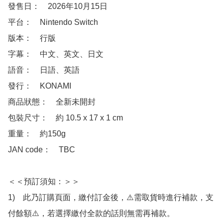
發售日：　2026年10月15日

平台：　Nintendo Switch

版本：　行版

字幕：　中文、英文、日文

語音：　日語、英語

發行：　KONAMI

商品狀態：　全新未開封

包裝尺寸：　約 10.5 x 17 x 1 cm

重量：　約150g

JAN code：　TBC

＜＜預訂須知：＞＞

1)　此乃訂購頁面，繳付訂金後，⚠️需取貨時進行補款，支
付餘額⚠️，若選擇繳付全款的話則無需再補款。
