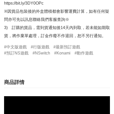
https://bit.ly/3DY0OPc

※因貨品包裝後的外盒體積都會影響運費計算，如有任何疑
問亦可先以訊息聯絡我們客服查詢※

3)　訂購的貨品，需到貨通知後14天內到取，若未能如期取
貨，將作棄單處理，訂金作廢不作退回，恕不另行通知。
中文版遊戲
行版遊戲
最新預訂遊戲
預訂NS遊戲
NSwitch
Konami
動作遊戲
商品詳情