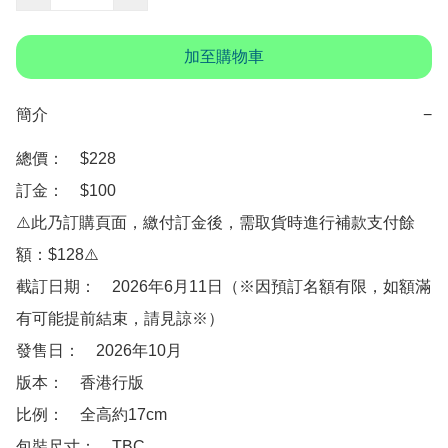
加至購物車
簡介
−
總價：　$228

訂金：　$100

⚠️此乃訂購頁面，繳付訂金後，需取貨時進行補款支付餘
額：$128⚠️

截訂日期：　2026年6月11日（※因預訂名額有限，如額滿
有可能提前結束，請見諒※）

發售日：　2026年10月

版本：　香港行版

比例：　全高約17cm

包裝尺寸：　TBC
