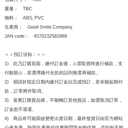
重量：　TBC

物料：　ABS, PVC 

生產商：　Good Smile Company

JAN code：　4570232582866

＜＜預訂須知：＞＞

1)　此乃訂購頁面，繳付訂金後，⚠️需取貨時進行補款，支
付餘額⚠️，若選擇繳付全款的話則無需再補款。

2)　煩請於指定日期內繳付訂金以完成預訂，若未能如期付
款，訂單將作取消。

3)　落實訂購貨品後，不能轉訂其他貨品，如需取消訂單，
訂金恕不退還。

4)　商品有可能因故變更出貨日期，最終發貨日由官方網站
公佈為準，除因生產商或供應商問題未能供貨，否則恕不能