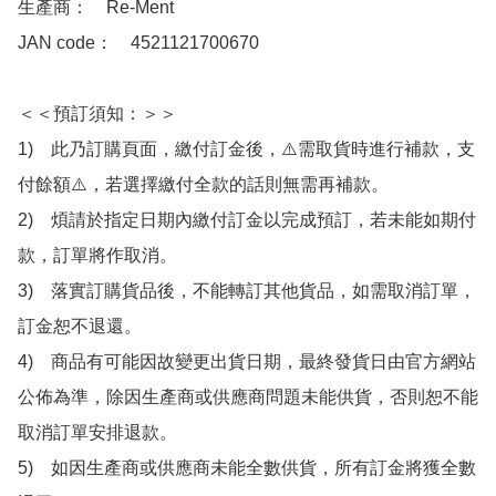
生產商：　Re-Ment

JAN code：　4521121700670

＜＜預訂須知：＞＞

1)　此乃訂購頁面，繳付訂金後，⚠️需取貨時進行補款，支
付餘額⚠️，若選擇繳付全款的話則無需再補款。

2)　煩請於指定日期內繳付訂金以完成預訂，若未能如期付
款，訂單將作取消。

3)　落實訂購貨品後，不能轉訂其他貨品，如需取消訂單，
訂金恕不退還。

4)　商品有可能因故變更出貨日期，最終發貨日由官方網站
公佈為準，除因生產商或供應商問題未能供貨，否則恕不能
取消訂單安排退款。

5)　如因生產商或供應商未能全數供貨，所有訂金將獲全數