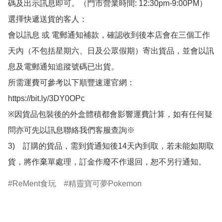
碼及出示訊息即可。（門市營業時間: 12:30pm-9:00PM）

選擇快遞送貨的客人：

會以訊息 或 電郵通知補款，確認收到後本店會在三個工作
天內（不包括星期六、日及公眾假期）寄出貨品，並會以訊
息及電郵通知追蹤號碼已出貨。

所需運費可參考以下順豐速運官網：

https://bit.ly/3DY0OPc

※因貨品包裝後的外盒體積都會影響運費計算，如有任何疑
問亦可先以訊息聯絡我們客服查詢※

3)　訂購的貨品，需到貨通知後14天內到取，若未能如期取
貨，將作棄單處理，訂金作廢不作退回，恕不另行通知。
ReMent食玩
精靈寶可夢Pokemon