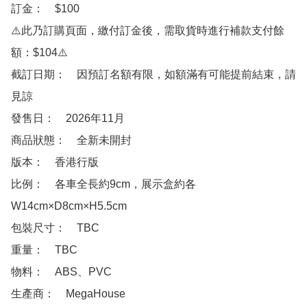
訂金：　$100

⚠️此乃訂購頁面，繳付訂金後，需取貨時進行補款支付餘
額：$104⚠️

截訂日期：　因預訂名額有限，如額滿有可能提前結束，請
見諒

發售日：　2026年11月

商品狀態：　全新未開封

版本：　香港行版

比例：　各車全長約9cm，展示盒約各
W14cm×D8cm×H5.5cm

包裝尺寸：　TBC

重量：　TBC

物料：　ABS、PVC

生產商：　MegaHouse
