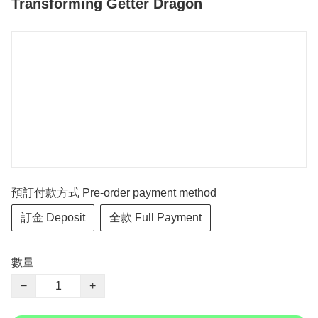
Transforming Getter Dragon
預訂付款方式 Pre-order payment method
訂金 Deposit
全款 Full Payment
數量
−
+