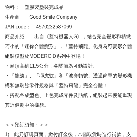
物料：　塑膠製塗裝完成品

生產商：　Good Smile Company

JAN code：　4570232587069

商品介紹：　出自《蓋特機器人G》，結合完全變形和精緻
巧小的「迷你合體變形」，「蓋特飛龍」化身為可變形合體
組裝模型於MODEROID系列中登場！

・頭頂高約11.5公分，各關節為可動設計。

・「龍號」、「獅虎號」和「波賽頓號」透過簡單的變形機
構和無剩餘零件規格與「蓋特飛龍」完全合體！

・搭配各成型色、上色完成零件及貼紙，組裝起來便能重現
其近似劇中的樣貌。

＜＜預訂須知：＞＞

1)　此乃訂購頁面，繳付訂金後，⚠️需取貨時進行補款，支