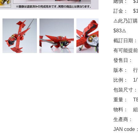
總價：　$18
訂金：　$10
⚠️此乃訂
$83⚠️

截訂日期：
有可能提前
發售日：　2
版本：　行
比例：　1/
包裝尺寸：　
重量：　TB
物料：　組
生產商：　Goo
JAN code