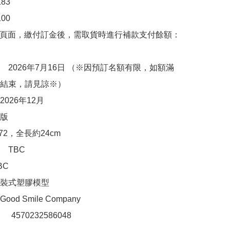
3

0

購頁面，繳付訂金後，需取貨時進行補款支付餘額：
　2026年7月16日 （※因預訂名額有限，如額滿
結束，請見諒※）

026年12月

版

72，全長約24cm

TBC

C

裝式塑膠模型

d Smile Company

：　4570232586048
