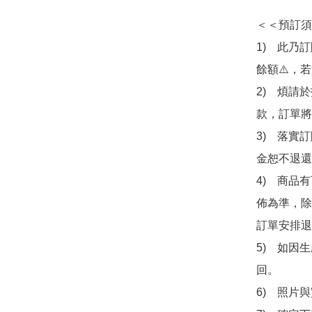
＜＜預訂須
1)　此乃
餘額⚠️，
2)　煩請
款，訂單將
3)　落實
金恕不退還
4)　商品
佈為準，除
訂單安排退
5)　如因
回。

6)　照片