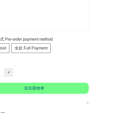
re-order payment method
sit
全款 Full Payment
+
加至購物車
−