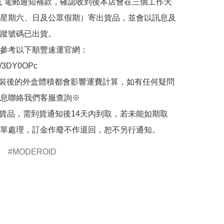
或 電郵通知補款，確認收到後本店會在三個工作天
星期六、日及公眾假期）寄出貨品，並會以訊息及
蹤號碼已出貨。

參考以下順豐速運官網：

.ly/3DY0OPc

裝後的外盒體積都會影響運費計算，如有任何疑問
息聯絡我們客服查詢※

的貨品，需到貨通知後14天內到取，若未能如期取
單處理，訂金作廢不作退回，恕不另行通知。
MODEROID