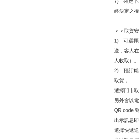
7)　確定
終決定之權
＜＜取貨安
1)　可選
送，客人在
人收取）。

2)　預訂貨
取貨，

選擇門市取
另外會以電
QR co
出示訊息即可
選擇快遞送