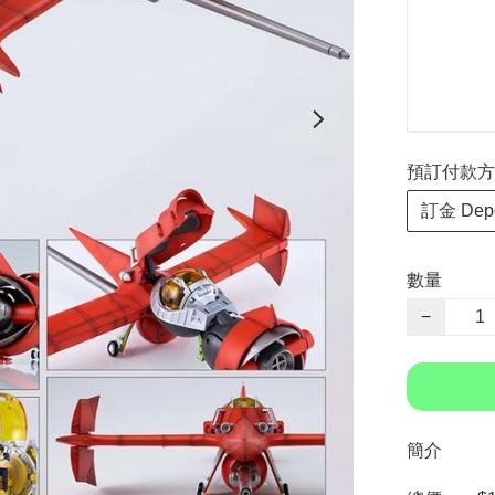
預訂付款方式 P
訂金 Depo
數量
−
簡介