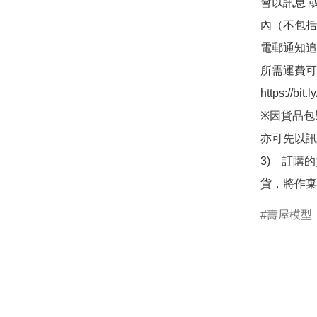
會以訊息 
內（不包括
電郵通知追
所需運費可
https://bit
※因貨品包
亦可先以訊
3)　訂購
貨，將作棄
壽屋模型