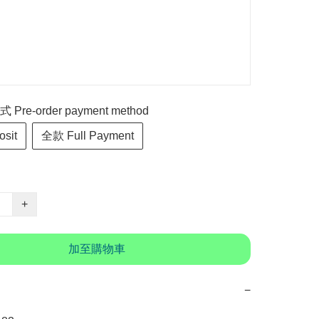
re-order payment method
sit
全款 Full Payment
+
加至購物車
−