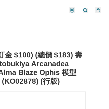
金 $100) (總價 $183) 壽
tobukiya Arcanadea
Alma Blaze Ophis 模型
 (KO02878) (行版)