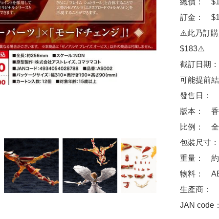
總價：　$18
訂金：　$1
⚠️此乃訂
$183⚠️

截訂日期：
可能提前結
發售日：　2
版本：　香
比例：　全長
包裝尺寸：　約 3
重量：　約 4
物料：　AB
生產商：　壽屋
JAN code