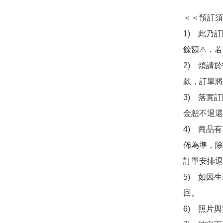
＜＜預訂須
1)　此乃
餘額⚠️，
2)　煩請
款，訂單將
3)　落實
金恕不退還
4)　商品
佈為準，除
訂單安排退
5)　如因
回。

6)　照片