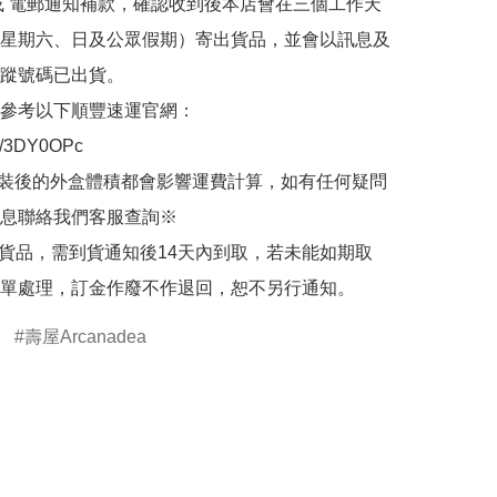
或 電郵通知補款，確認收到後本店會在三個工作天
星期六、日及公眾假期）寄出貨品，並會以訊息及
蹤號碼已出貨。

參考以下順豐速運官網：

.ly/3DY0OPc

裝後的外盒體積都會影響運費計算，如有任何疑問
息聯絡我們客服查詢※

的貨品，需到貨通知後14天內到取，若未能如期取
單處理，訂金作廢不作退回，恕不另行通知。
壽屋Arcanadea