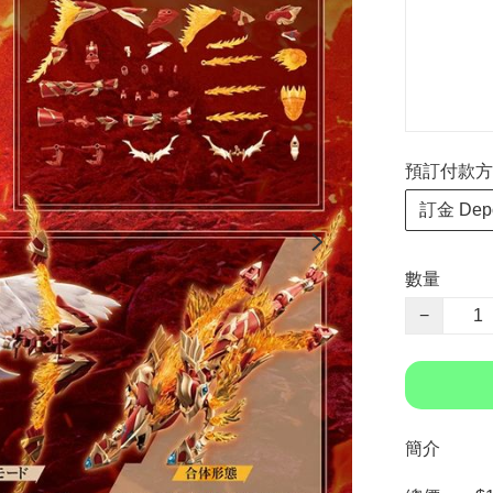
預訂付款方式 P
訂金 Depo
數量
−
簡介