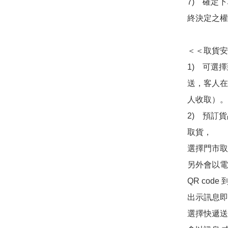
7)　確定
終決定之權
＜＜取貨安
1)　可選
送，客人在
人收取）。

2)　預訂貨
取貨，

選擇門市取
另外會以電
QR co
出示訊息即可
選擇快遞送