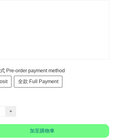
re-order payment method
sit
全款 Full Payment
+
加至購物車