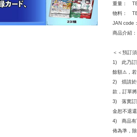
重量：　TB
物料：　TB
JAN code
商品介紹：　
＜＜預訂須
1)　此乃
餘額⚠️，
2)　煩請
款，訂單將
3)　落實
金恕不退還
4)　商品
佈為準，除