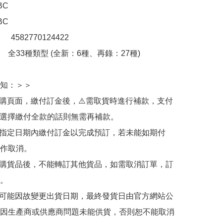
C

C

：　4582770124422

全33種類型 (全新：6種、再錄：27種)

知：＞＞

訂購頁面，繳付訂金後，⚠️需取貨時進行補款，支付
若選擇繳付全款的話則無需再補款。

於指定日期內繳付訂金以完成預訂，若未能如期付
作取消。

訂購貨品後，不能轉訂其他貨品，如需取消訂單，訂
。

有可能因故變更出貨日期，最終發貨日由官方網站公
因生產商或供應商問題未能供貨，否則恕不能取消