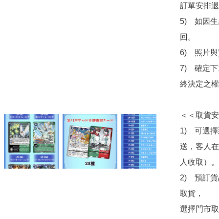
訂單安排退
5)　如因
回。

6)　照片
7)　確定
終決定之權
＜＜取貨安
1)　可選
送，客人在
人收取）。

2)　預訂貨
取貨，

選擇門市取