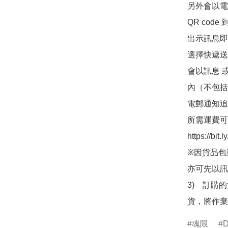
另外會以電
QR co
出示訊息即可
選擇快遞送
會以訊息 
內（不包括
電郵通知追
所需運費可
https://bit
※因貨品包
亦可先以訊
3)　訂購
貨，將作棄
魂限