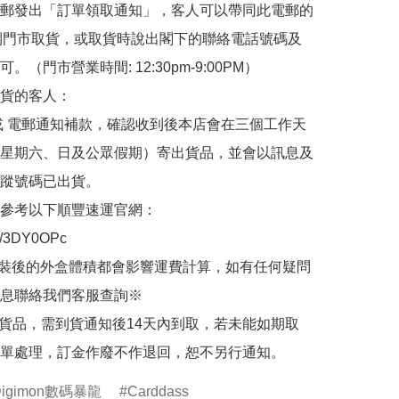
郵發出「訂單領取通知」，客人可以帶同此電郵的
de 到門市取貨，或取貨時說出閣下的聯絡電話號碼及
。（門市營業時間: 12:30pm-9:00PM）

貨的客人：

或 電郵通知補款，確認收到後本店會在三個工作天
星期六、日及公眾假期）寄出貨品，並會以訊息及
蹤號碼已出貨。

參考以下順豐速運官網：

.ly/3DY0OPc

裝後的外盒體積都會影響運費計算，如有任何疑問
息聯絡我們客服查詢※

的貨品，需到貨通知後14天內到取，若未能如期取
單處理，訂金作廢不作退回，恕不另行通知。
Digimon數碼暴龍
Carddass