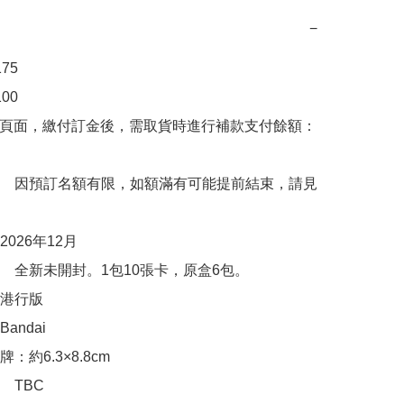
−
5 

0

購頁面，繳付訂金後，需取貨時進行補款支付餘額：
　因預訂名額有限，如額滿有可能提前結束，請見
026年12月

　全新未開封。1包10張卡，原盒6包。

港行版

ndai

約6.3×8.8cm

TBC
