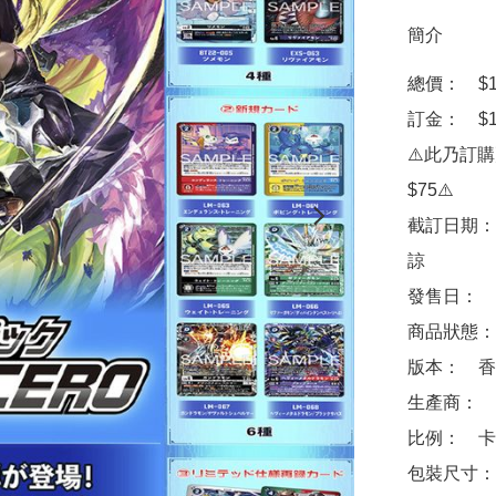
簡介
總價：　$17
訂金：　$10
⚠️此乃訂
$75⚠️

截訂日期：
諒

發售日：　2
商品狀態：
版本：　香
生產商：　Ba
比例：　卡牌：
包裝尺寸：　