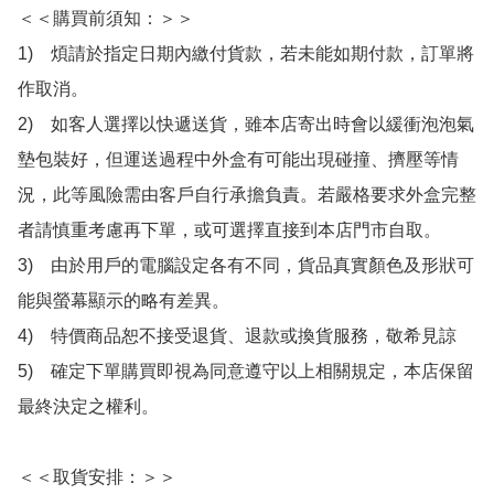
＜＜購買前須知：＞＞

1)　煩請於指定日期內繳付貨款，若未能如期付款，訂單將
作取消。

2)　如客人選擇以快遞送貨，雖本店寄出時會以緩衝泡泡氣
墊包裝好，但運送過程中外盒有可能出現碰撞、擠壓等情
況，此等風險需由客戶自行承擔負責。若嚴格要求外盒完整
者請慎重考慮再下單，或可選擇直接到本店門市自取。

3)　由於用戶的電腦設定各有不同，貨品真實顏色及形狀可
能與螢幕顯示的略有差異。

4)　特價商品恕不接受退貨、退款或換貨服務，敬希見諒

5)　確定下單購買即視為同意遵守以上相關規定，本店保留
最終決定之權利。

＜＜取貨安排：＞＞
