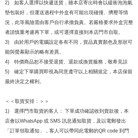
2)　如客人選擇以快遞送貨，雖本店寄出時會以緩衝泡泡氣
墊包裝好，但運送過程中外盒有可能出現碰撞、擠壓等情
況，此等風險需由客戶自行承擔負責。若嚴格要求外盒完整
者請慎重考慮再下單，或可選擇直接到本店門市自取。

3)　由於用戶的電腦設定各有不同，貨品真實顏色及形狀可
能與螢幕顯示的略有差異。

4)　特價商品恕不接受退貨、退款或換貨服務，敬希見諒

5)　確定下單購買即視為同意遵守以上相關規定，本店保留
最終決定之權利。

＜＜取貨安排：＞＞

1)　選擇門市取貨的客人： 下單成功確認收到貨款後，本
店會以WhatsApp 或 SMS 訊息通知取貨，及以電郵發出
「訂單領取通知」，客人可以帶同此電郵的QR code 到門