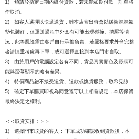
1)　煩請於指定日期內繳付貨款，若未能如期付款，訂單將
作取消。

2)　如客人選擇以快遞送貨，雖本店寄出時會以緩衝泡泡氣
墊包裝好，但運送過程中外盒有可能出現碰撞、擠壓等情
況，此等風險需由客戶自行承擔負責。若嚴格要求外盒完整
者請慎重考慮再下單，或可選擇直接到本店門市自取。

3)　由於用戶的電腦設定各有不同，貨品真實顏色及形狀可
能與螢幕顯示的略有差異。

4)　特價商品恕不接受退貨、退款或換貨服務，敬希見諒

5)　確定下單購買即視為同意遵守以上相關規定，本店保留
最終決定之權利。

＜＜取貨安排：＞＞

1)　選擇門市取貨的客人： 下單成功確認收到貨款後，本