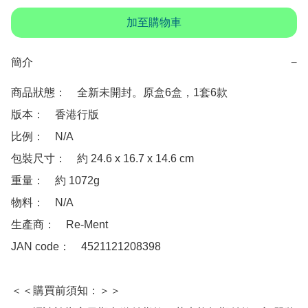
加至購物車
簡介
−
商品狀態：　全新未開封。原盒6盒，1套6款

版本：　香港行版

比例：　N/A

包裝尺寸：　約 24.6 x 16.7 x 14.6 cm

重量：　約 1072g

物料：　N/A

生產商：　Re-Ment

JAN code：　4521121208398

＜＜購買前須知：＞＞
