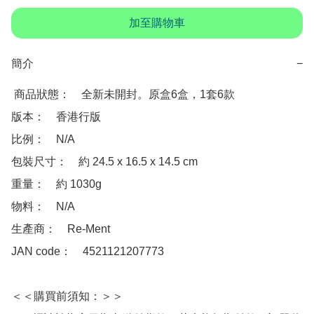
加至購物車
簡介
−
 商品狀態：　全新未開封。原盒6盒，1套6款

版本：　香港行版

比例：　N/A

包裝尺寸：　約 24.5 x 16.5 x 14.5 cm

重量：　約 1030g

物料：　N/A

生產商：　Re-Ment

JAN code：　4521121207773

＜＜購買前須知：＞＞
