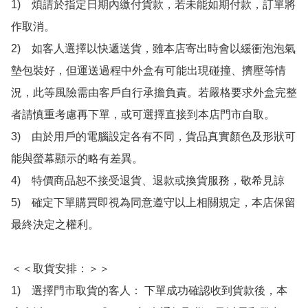
1)　煩請於指定日期內繳付貨款，若未能如期付款，訂單將
作取消。

2)　如客人選擇以快遞送貨，雖本店寄出時會以緩衝泡泡氣
墊包裝好，但運送過程中外盒有可能出現碰撞、擠壓等情
況，此等風險需由客戶自行承擔負責。若嚴格要求外盒完整
者請慎重考慮再下單，或可選擇直接到本店門市自取。

3)　由於用戶的電腦設定各有不同，貨品真實顏色及形狀可
能與螢幕顯示的略有差異。

4)　特價商品恕不接受退貨、退款或換貨服務，敬希見諒

5)　確定下單購買即視為同意遵守以上相關規定，本店保留
最終決定之權利。

＜＜取貨安排：＞＞

1)　選擇門市取貨的客人： 下單成功確認收到貨款後，本