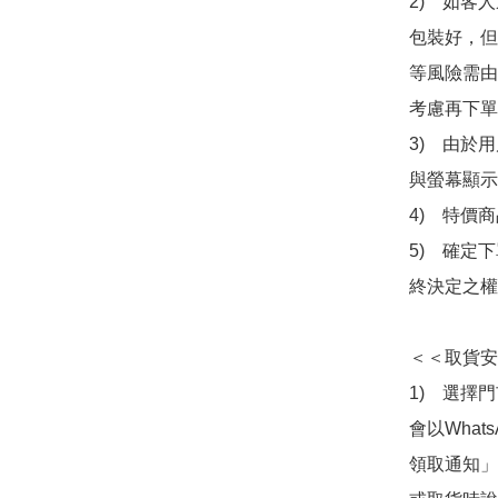
2)　如客
包裝好，但
等風險需由
考慮再下單
3)　由於
與螢幕顯示
4)　特價
5)　確定
終決定之權
＜＜取貨安
1)　選擇
會以What
領取通知」