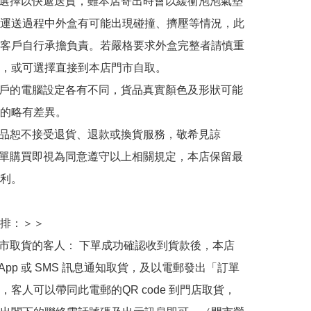
人選擇以快遞送貨，雖本店寄出時會以緩衝泡泡氣墊
運送過程中外盒有可能出現碰撞、擠壓等情況，此
客戶自行承擔負責。若嚴格要求外盒完整者請慎重
，或可選擇直接到本店門市自取。

用戶的電腦設定各有不同，貨品真實顏色及形狀可能
的略有差異。

商品恕不接受退貨、退款或換貨服務，敬希見諒

下單購買即視為同意遵守以上相關規定，本店保留最
利。

排：＞＞

門市取貨的客人： 下單成功確認收到貨款後，本店
sApp 或 SMS 訊息通知取貨，及以電郵發出「訂單
，客人可以帶同此電郵的QR code 到門店取貨，