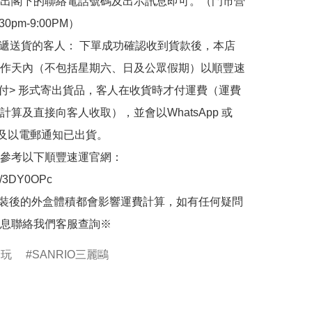
出閣下的聯絡電話號碼及出示訊息即可。（門市營
30pm-9:00PM）

快遞送貨的客人： 下單成功確認收到貨款後，本店
作天內（不包括星期六、日及公眾假期）以順豐速
到付> 形式寄出貨品，客人在收貨時才付運費（運費
計算及直接向客人收取），並會以WhatsApp 或 
 及以電郵通知已出貨。

參考以下順豐速運官網：

.ly/3DY0OPc

裝後的外盒體積都會影響運費計算，如有任何疑問
息聯絡我們客服查詢※
食玩
SANRIO三麗鷗