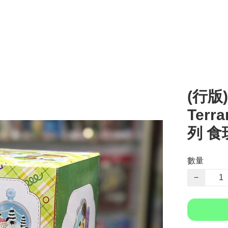
(行版)
Terr
列 食玩
數量
−