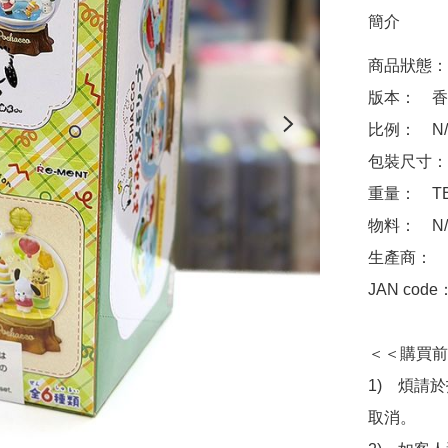
簡介
商品狀態：
版本：　香
比例：　N/A
包裝尺寸：　
重量：　TB
物料：　N/A
生產商：　Re
JAN code
＜＜購買前
1)　煩請
取消。
