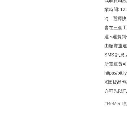
或取貨時說
業時間: 12:
2)　選擇
會在三個工
運 <運費
由順豐速運
SMS 訊息
所需運費可
https://bit
※因貨品包
亦可先以訊
ReMent