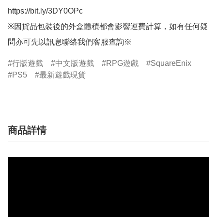
https://bit.ly/3DY0OPc

※因貨品包裝後的外盒體積都會影響運費計算，如有任何疑
問亦可先以訊息聯絡我們客服查詢※
行版遊戲
中文版遊戲
RPG遊戲
SquareEnix
PS5
最新遊戲現貨
商品詳情