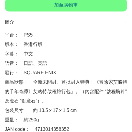
加至購物車
簡介
−
平台：　PS5

版本：　香港行版

字幕：　中文

語音：　日語、英語

發行：　SQUARE ENIX

商品狀態：　全新未開封。首批封入特典：《冒險家艾略特
的千年奇譚》艾略特啟程旅行包」。（內含配件 “啟程胸針” 
及魔石 “劍魔石”）。

包裝尺寸：　約 13.5 x 17 x 1.5 cm

重量：　約250g

JAN code：　4713014358352
