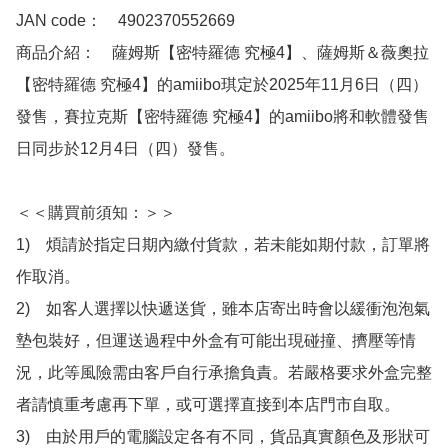
JAN code：　4902370552669

商品介紹：　薩姆斯【密特羅德 究極4】、薩姆斯＆薇奧拉
【密特羅德 究極4】的amiibo琪定於2025年11月6日（四）
發售，賽拉克斯【密特羅德 究極4】的amiibo將和軟體發售
日同步於12月4日（四）發售。

＜＜購買前須知：＞＞

1)　煩請於指定日期內繳付貨款，若未能如期付款，訂單將
作取消。

2)　如客人選擇以快遞送貨，雖本店寄出時會以緩衝泡泡氣
墊包裝好，但運送過程中外盒有可能出現碰撞、擠壓等情
況，此等風險需由客戶自行承擔負責。若嚴格要求外盒完整
者請慎重考慮再下單，或可選擇直接到本店門市自取。

3)　由於用戶的電腦設定各有不同，貨品真實顏色及形狀可