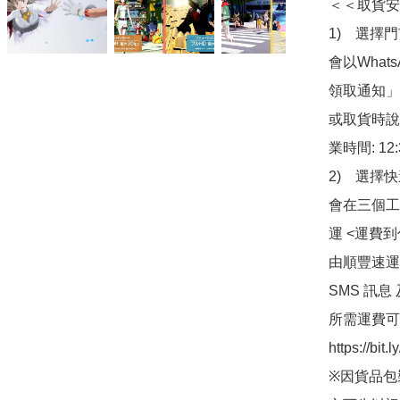
＜＜取貨安
1)　選擇
會以What
領取通知」
或取貨時說
業時間: 12:
2)　選擇
會在三個工
運 <運費
由順豐速運
SMS 訊息
所需運費可
https://bit
※因貨品包