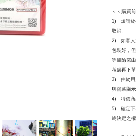
＜＜購買前
1)　煩請
取消。

2)　如客
包裝好，但
等風險需由
考慮再下單
3)　由於
與螢幕顯示
4)　特價
5)　確定
終決定之權