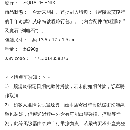
發行：　SQUARE ENIX

商品狀態：　全新未開封。首批封入特典：《冒險家艾略特
的千年奇譚》艾略特啟程旅行包」。（內含配件 “啟程胸針” 
及魔石 “劍魔石”）。

包裝尺寸：　約 13.5 x 17 x 1.5 cm

重量：　約290g

JAN code：　4713014358376

＜＜購買前須知：＞＞

1)　煩請於指定日期內繳付貨款，若未能如期付款，訂單將
作取消。

2)　如客人選擇以快遞送貨，雖本店寄出時會以緩衝泡泡氣
墊包裝好，但運送過程中外盒有可能出現碰撞、擠壓等情
況，此等風險需由客戶自行承擔負責。若嚴格要求外盒完整