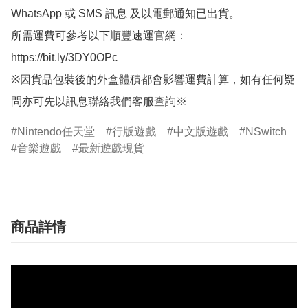
WhatsApp 或 SMS 訊息 及以電郵通知已出貨。

所需運費可參考以下順豐速運官網：

https://bit.ly/3DY0OPc

※因貨品包裝後的外盒體積都會影響運費計算，如有任何疑
問亦可先以訊息聯絡我們客服查詢※
Nintendo任天堂
行版遊戲
中文版遊戲
NSwitch
音樂遊戲
最新遊戲現貨
商品詳情