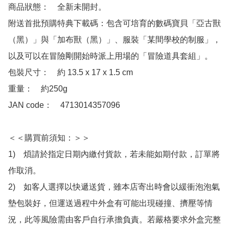
商品狀態：　全新未開封。

附送首批預購特典下載碼：包含可培育的數碼寶貝「亞古獸
（黑）」與「加布獸（黑）」、服裝「某間學校的制服」，
以及可以在冒險剛開始時派上用場的「冒險道具套組」。

包裝尺寸：　約 13.5 x 17 x 1.5 cm

重量：　約250g

JAN code：　4713014357096

＜＜購買前須知：＞＞

1)　煩請於指定日期內繳付貨款，若未能如期付款，訂單將
作取消。

2)　如客人選擇以快遞送貨，雖本店寄出時會以緩衝泡泡氣
墊包裝好，但運送過程中外盒有可能出現碰撞、擠壓等情
況，此等風險需由客戶自行承擔負責。若嚴格要求外盒完整