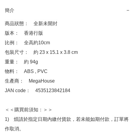
簡介
−
商品狀態：　全新未開封

版本：　香港行版

比例：　全高約10cm

包裝尺寸：　約 23 x 15.1 x 3.8 cm

重量：　約 94g

物料：　ABS , PVC

生產商：　MegaHouse

JAN code：　4535123842184

＜＜購買前須知：＞＞

1)　煩請於指定日期內繳付貨款，若未能如期付款，訂單將
作取消。
