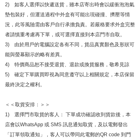
2)　如客人選擇以快遞送貨，雖本店寄出時會以緩衝泡泡氣
墊包裝好，但運送過程中外盒有可能出現碰撞、擠壓等情
況，此等風險需由客戶自行承擔負責。若嚴格要求外盒完整
者請慎重考慮再下單，或可選擇直接到本店門市自取。

3)　由於用戶的電腦設定各有不同，貨品真實顏色及形狀可
能與螢幕顯示的略有差異。

4)　特價商品恕不接受退貨、退款或換貨服務，敬希見諒

5)　確定下單購買即視為同意遵守以上相關規定，本店保留
最終決定之權利。

＜＜取貨安排：＞＞

1)　選擇門市取貨的客人： 下單成功確認收到貨款後，本
店會以WhatsApp 或 SMS 訊息通知取貨，及以電郵發出
「訂單領取通知」，客人可以帶同此電郵的QR code 到門