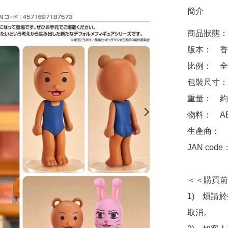
簡介
商品狀態：
版本：　香
比例：　全高
包裝尺寸：　約 1
重量：　約 4
物料：　ABS 
生產商：　Goo
JAN code
＜＜購買前
1)　煩請
取消。
