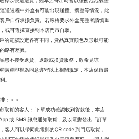
人選擇以快遞送貨，雖本店寄出時會以緩衝泡泡氣墊
運送過程中外盒有可能出現碰撞、擠壓等情況，此
客戶自行承擔負責。若嚴格要求外盒完整者請慎重
，或可選擇直接到本店門市自取。

用戶的電腦設定各有不同，貨品真實顏色及形狀可能
的略有差異。

商品恕不接受退貨、退款或換貨服務，敬希見諒

下單購買即視為同意遵守以上相關規定，本店保留最
利。

排：＞＞

門市取貨的客人： 下單成功確認收到貨款後，本店
sApp 或 SMS 訊息通知取貨，及以電郵發出「訂單
，客人可以帶同此電郵的QR code 到門店取貨，