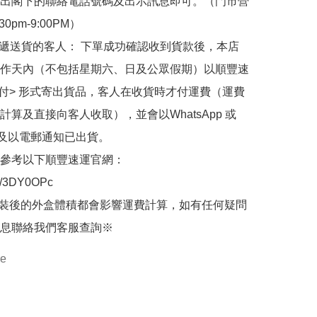
出閣下的聯絡電話號碼及出示訊息即可。（門市營
30pm-9:00PM）

快遞送貨的客人： 下單成功確認收到貨款後，本店
作天內（不包括星期六、日及公眾假期）以順豐速
到付> 形式寄出貨品，客人在收貨時才付運費（運費
計算及直接向客人收取），並會以WhatsApp 或 
 及以電郵通知已出貨。

參考以下順豐速運官網：

.ly/3DY0OPc

裝後的外盒體積都會影響運費計算，如有任何疑問
息聯絡我們客服查詢※
re