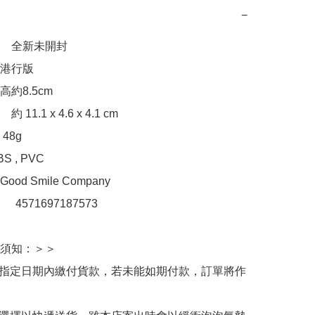
−
　全新未開封

港行版

約8.5cm

1.1 x 4.6 x 4.1 cm

8g

, PVC 

d Smile Company

：　4571697187573

須知：＞＞

於指定日期內繳付貨款，若未能如期付款，訂單將作