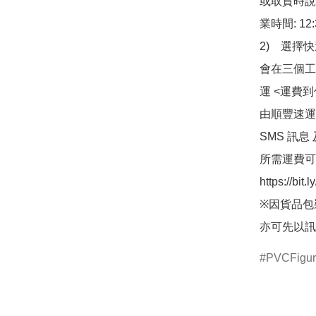
或取貨時說
業時間: 12:
2)　選擇
會在三個工
運 <運費
由順豐速運
SMS 訊息
所需運費可
https://bit
※因貨品包
亦可先以訊
PVCFigu