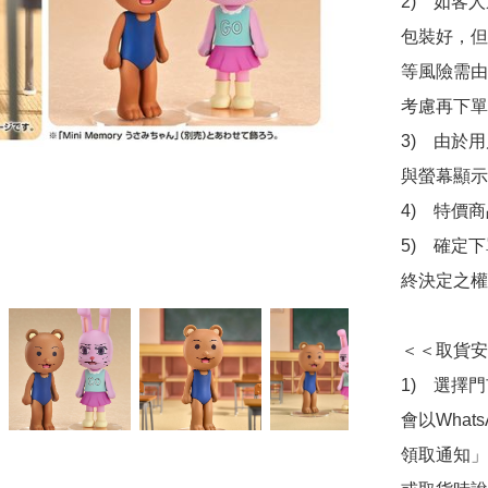
2)　如客
包裝好，但
等風險需由
考慮再下單
3)　由於
與螢幕顯示
4)　特價
5)　確定
終決定之權
＜＜取貨安
1)　選擇
會以What
領取通知」