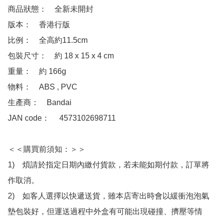
商品狀態：　全新未開封

版本：　香港行版 

比例：　全高約11.5cm

包裝尺寸：　約 18 x 15 x 4 cm

重量：　約 166g

物料：　ABS , PVC

生產商：　Bandai

JAN code：　 4573102698711 

＜＜購買前須知：＞＞

1)　煩請於指定日期內繳付貨款，若未能如期付款，訂單將
作取消。

2)　如客人選擇以快遞送貨，雖本店寄出時會以緩衝泡泡氣
墊包裝好，但運送過程中外盒有可能出現碰撞、擠壓等情