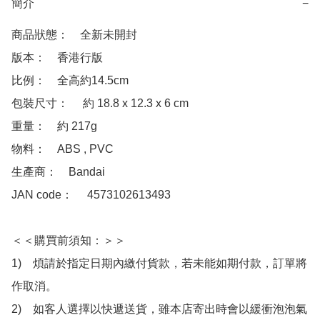
簡介
−
商品狀態：　全新未開封

版本：　香港行版

比例：　全高約14.5cm

包裝尺寸：　 約 18.8 x 12.3 x 6 cm

重量：　約 217g

物料：　ABS , PVC

生產商：　Bandai

JAN code：　 4573102613493

＜＜購買前須知：＞＞

1)　煩請於指定日期內繳付貨款，若未能如期付款，訂單將
作取消。

2)　如客人選擇以快遞送貨，雖本店寄出時會以緩衝泡泡氣