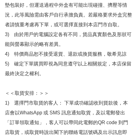
墊包裝好，但運送過程中外盒有可能出現碰撞、擠壓等情
況，此等風險需由客戶自行承擔負責。若嚴格要求外盒完整
者請慎重考慮再下單，或可選擇直接到本店門市自取。

3)　由於用戶的電腦設定各有不同，貨品真實顏色及形狀可
能與螢幕顯示的略有差異。

4)　特價商品恕不接受退貨、退款或換貨服務，敬希見諒

5)　確定下單購買即視為同意遵守以上相關規定，本店保留
最終決定之權利。

＜＜取貨安排：＞＞

1)　選擇門市取貨的客人： 下單成功確認收到貨款後，本
店會以WhatsApp 或 SMS 訊息通知取貨，及以電郵發出
「訂單領取通知」，客人可以帶同此電郵的QR code 到門
店取貨，或取貨時說出閣下的聯絡電話號碼及出示訊息即