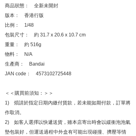
商品狀態：　全新未開封

版本：　香港行版

比例：　1/48

包裝尺寸：　約 31.7 x 20.6 x 10.7 cm 

重量：　約 516g

物料：　N/A

生產商：　Bandai

JAN code：　4573102725448 

＜＜購買前須知：＞＞

1)　煩請於指定日期內繳付貨款，若未能如期付款，訂單將
作取消。

2)　如客人選擇以快遞送貨，雖本店寄出時會以緩衝泡泡氣
墊包裝好，但運送過程中外盒有可能出現碰撞、擠壓等情