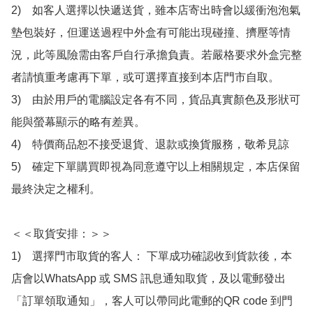
2)　如客人選擇以快遞送貨，雖本店寄出時會以緩衝泡泡氣
墊包裝好，但運送過程中外盒有可能出現碰撞、擠壓等情
況，此等風險需由客戶自行承擔負責。若嚴格要求外盒完整
者請慎重考慮再下單，或可選擇直接到本店門市自取。

3)　由於用戶的電腦設定各有不同，貨品真實顏色及形狀可
能與螢幕顯示的略有差異。

4)　特價商品恕不接受退貨、退款或換貨服務，敬希見諒

5)　確定下單購買即視為同意遵守以上相關規定，本店保留
最終決定之權利。

＜＜取貨安排：＞＞

1)　選擇門市取貨的客人： 下單成功確認收到貨款後，本
店會以WhatsApp 或 SMS 訊息通知取貨，及以電郵發出
「訂單領取通知」，客人可以帶同此電郵的QR code 到門