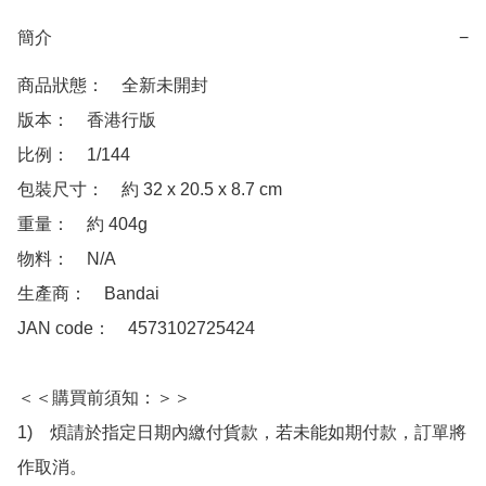
簡介
−
商品狀態：　全新未開封

版本：　香港行版

比例：　1/144

包裝尺寸：　約 32 x 20.5 x 8.7 cm

重量：　約 404g

物料：　N/A

生產商：　Bandai

JAN code：　4573102725424 

＜＜購買前須知：＞＞

1)　煩請於指定日期內繳付貨款，若未能如期付款，訂單將
作取消。
