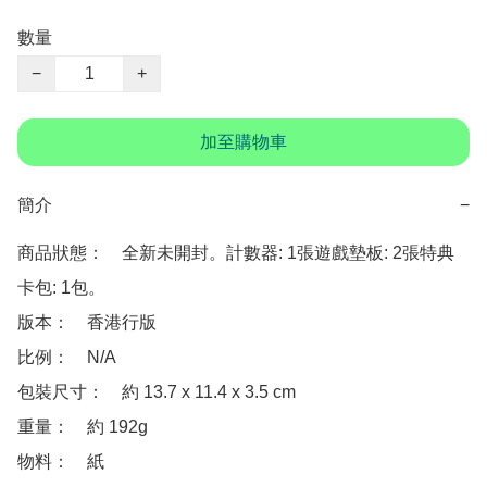
數量
−
+
加至購物車
簡介
−
商品狀態：　全新未開封。計數器: 1張遊戲墊板: 2張特典
卡包: 1包。

版本：　香港行版

比例：　N/A

包裝尺寸：　約 13.7 x 11.4 x 3.5 cm

重量：　約 192g

物料：　紙
