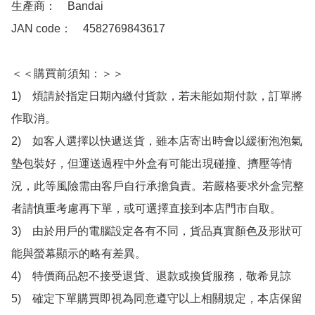
生產商：　Bandai

JAN code：　4582769843617 

＜＜購買前須知：＞＞

1)　煩請於指定日期內繳付貨款，若未能如期付款，訂單將
作取消。

2)　如客人選擇以快遞送貨，雖本店寄出時會以緩衝泡泡氣
墊包裝好，但運送過程中外盒有可能出現碰撞、擠壓等情
況，此等風險需由客戶自行承擔負責。若嚴格要求外盒完整
者請慎重考慮再下單，或可選擇直接到本店門市自取。

3)　由於用戶的電腦設定各有不同，貨品真實顏色及形狀可
能與螢幕顯示的略有差異。

4)　特價商品恕不接受退貨、退款或換貨服務，敬希見諒

5)　確定下單購買即視為同意遵守以上相關規定，本店保留