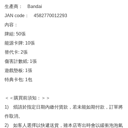
生產商：　Bandai

JAN code：　4582770012293

內容：　

牌組: 50張

能源卡牌: 10張

替代卡: 2張

傷害計數紙: 1張

遊戲墊板: 1張

特典卡包: 1包

＜＜購買前須知：＞＞

1)　煩請於指定日期內繳付貨款，若未能如期付款，訂單將
作取消。

2)　如客人選擇以快遞送貨，雖本店寄出時會以緩衝泡泡氣