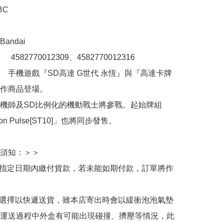
C

ndai

：　4582770012309、4582770012316

　手機遊戲『SD高達 G世代 永恆』與『高達卡牌
作商品登場。

機師及SD比例化的機動戰士將參戰。起始牌組
ion Pulse[ST10]」也將同步發售。

須知：＞＞

於指定日期內繳付貨款，若未能如期付款，訂單將作
人選擇以快遞送貨，雖本店寄出時會以緩衝泡泡氣墊
運送過程中外盒有可能出現碰撞、擠壓等情況，此