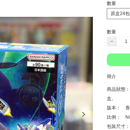
數量
原盒24包
數量
−
簡介
商品狀態：
盒。

版本：　香
比例：　N/A
包裝尺寸：　