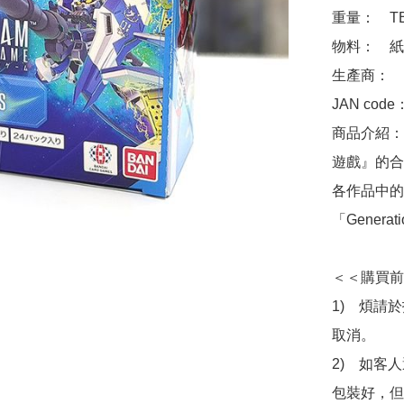
重量：　TB
物料：　紙

生產商：　Ba
JAN code
商品介紹：
遊戲』的合
各作品中的
「Generat
＜＜購買前
1)　煩請
取消。

2)　如客
包裝好，但