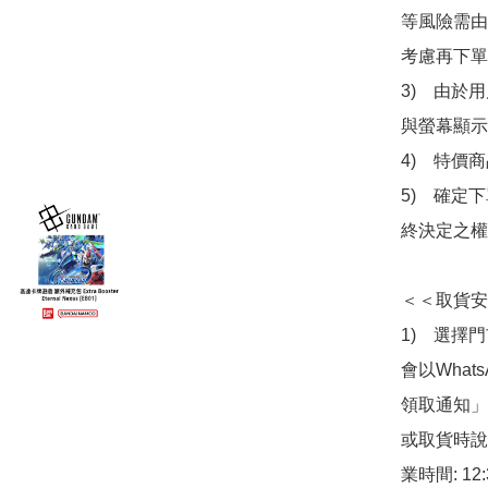
等風險需由
考慮再下單
3)　由於
與螢幕顯示
4)　特價
5)　確定
終決定之權
＜＜取貨安
1)　選擇
會以What
領取通知」
或取貨時說
業時間: 12: