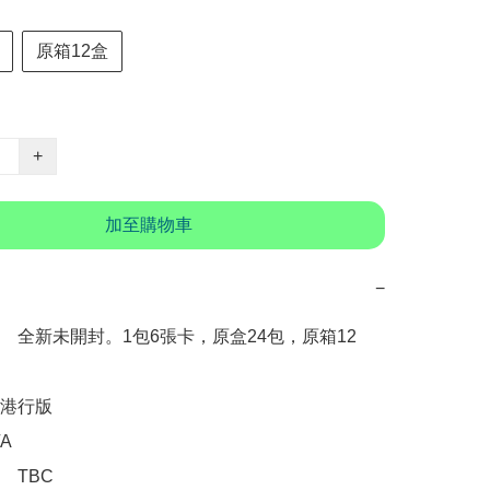
原箱12盒
+
加至購物車
−
　全新未開封。1包6張卡，原盒24包，原箱12
港行版



TBC
