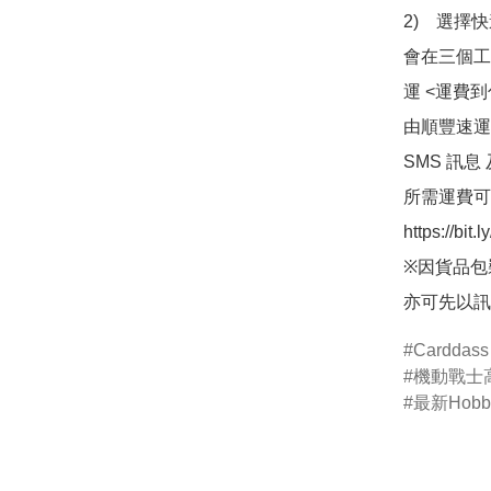
2)　選擇
會在三個工
運 <運費
由順豐速運
SMS 訊息
所需運費可
https://bit
※因貨品包
亦可先以訊
Carddass
機動戰士高
最新Hob