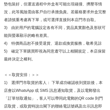
墊包裝好，但運送過程中外盒有可能出現碰撞、擠壓等情
況，此等風險需由客戶自行承擔負責。若嚴格要求外盒完整
者請慎重考慮再下單，或可選擇直接到本店門市自取。

3)　由於用戶的電腦設定各有不同，貨品真實顏色及形狀可
能與螢幕顯示的略有差異。

4)　特價商品恕不接受退貨、退款或換貨服務，敬希見諒

5)　確定下單購買即視為同意遵守以上相關規定，本店保留
最終決定之權利。

＜＜取貨安排：＞＞

1)　選擇門市取貨的客人： 下單成功確認收到貨款後，本
店會以WhatsApp 或 SMS 訊息通知取貨，及以電郵發出
「訂單領取通知」，客人可以帶同此電郵的QR code 到門
店取貨，或取貨時說出閣下的聯絡電話號碼及出示訊息即