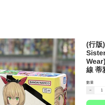
(行版) 
Siste
Wear
線 蒂
數量
−