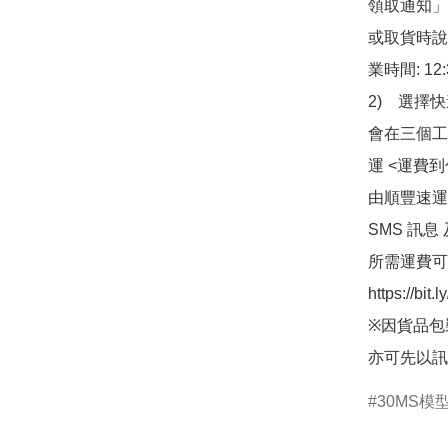
領取通知」
或取貨時說
業時間: 12:
2)　選擇
會在三個工
運 <運費
由順豐速運
SMS 訊息
所需運費可
https://bit
※因貨品包
亦可先以訊
30MS模