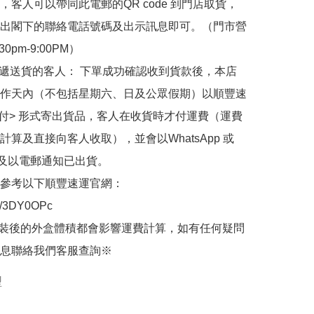
，客人可以帶同此電郵的QR code 到門店取貨，
出閣下的聯絡電話號碼及出示訊息即可。（門市營
30pm-9:00PM）

快遞送貨的客人： 下單成功確認收到貨款後，本店
作天內（不包括星期六、日及公眾假期）以順豐速
到付> 形式寄出貨品，客人在收貨時才付運費（運費
計算及直接向客人收取），並會以WhatsApp 或 
 及以電郵通知已出貨。

參考以下順豐速運官網：

.ly/3DY0OPc

裝後的外盒體積都會影響運費計算，如有任何疑問
息聯絡我們客服查詢※
型