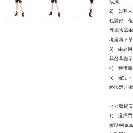
取消。

2)　如客
包裝好，但
等風險需由
考慮再下單
3)　由於
與螢幕顯示
4)　特價
5)　確定
終決定之權
＜＜取貨安
1)　選擇
會以What