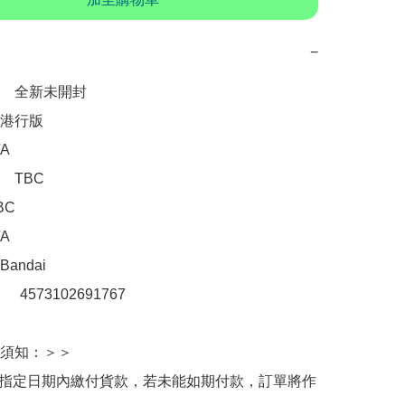
−
　全新未開封 

港行版



TBC

C



ndai

：　4573102691767

須知：＞＞

於指定日期內繳付貨款，若未能如期付款，訂單將作