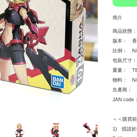
簡介
商品狀態：
版本：　香
比例：　N/A
包裝尺寸：　
重量：　TB
物料：　N/A
生產商：　Ba
JAN code
＜＜購買前
1)　煩請