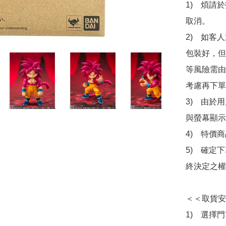
1)　煩請
取消。

2)　如客
包裝好，但
等風險需由
考慮再下單
3)　由於
與螢幕顯示
4)　特價
5)　確定
終決定之權
＜＜取貨安
1)　選擇