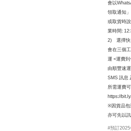
會以What
領取通知」
或取貨時說
業時間: 12:
2)　選擇
會在三個工
運 <運費
由順豐速運
SMS 訊息
所需運費可
https://bit
※因貨品包
亦可先以訊
預訂2025