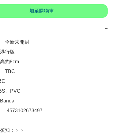
加至購物車
−
　全新未開封

港行版

約8cm

TBC

C

S、PVC

ndai

：　4573102673497

須知：＞＞
