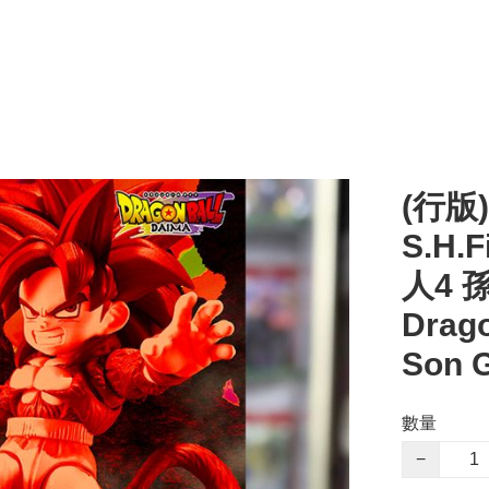
(行版)
S.H.
人4 
Drago
Son G
數量
−