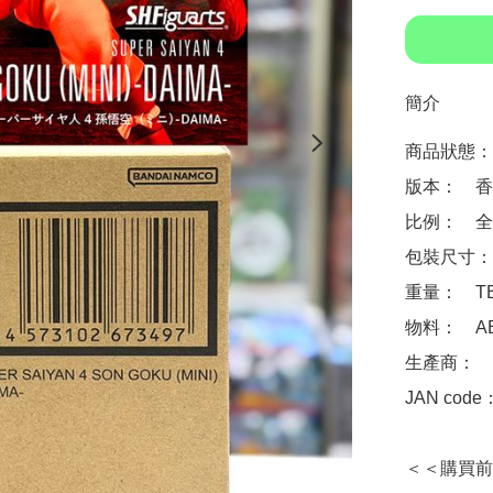
簡介
商品狀態：
版本：　香
比例：　全高
包裝尺寸：　
重量：　TB
物料：　AB
生產商：　Ba
JAN code
＜＜購買前