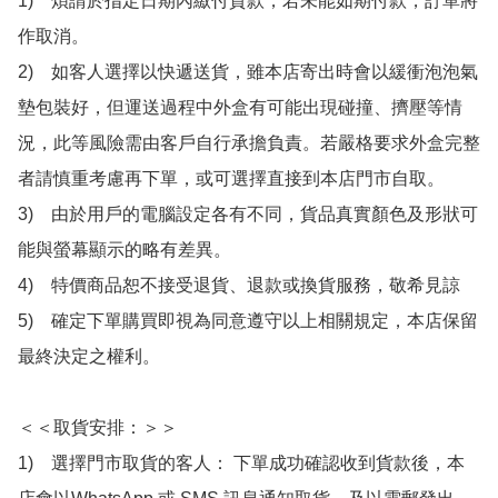
1)　煩請於指定日期內繳付貨款，若未能如期付款，訂單將
作取消。

2)　如客人選擇以快遞送貨，雖本店寄出時會以緩衝泡泡氣
墊包裝好，但運送過程中外盒有可能出現碰撞、擠壓等情
況，此等風險需由客戶自行承擔負責。若嚴格要求外盒完整
者請慎重考慮再下單，或可選擇直接到本店門市自取。

3)　由於用戶的電腦設定各有不同，貨品真實顏色及形狀可
能與螢幕顯示的略有差異。

4)　特價商品恕不接受退貨、退款或換貨服務，敬希見諒

5)　確定下單購買即視為同意遵守以上相關規定，本店保留
最終決定之權利。

＜＜取貨安排：＞＞

1)　選擇門市取貨的客人： 下單成功確認收到貨款後，本