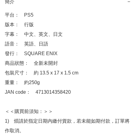
簡介
−
平台：　PS5

版本：　行版

字幕：　中文、英文、日文

語音：　英語、日語

發行：　SQUARE ENIX

商品狀態：　全新未開封

包裝尺寸：　約 13.5 x 17 x 1.5 cm

重量：　約250g

JAN code：　4713014358420

＜＜購買前須知：＞＞

1)　煩請於指定日期內繳付貨款，若未能如期付款，訂單將
作取消。
