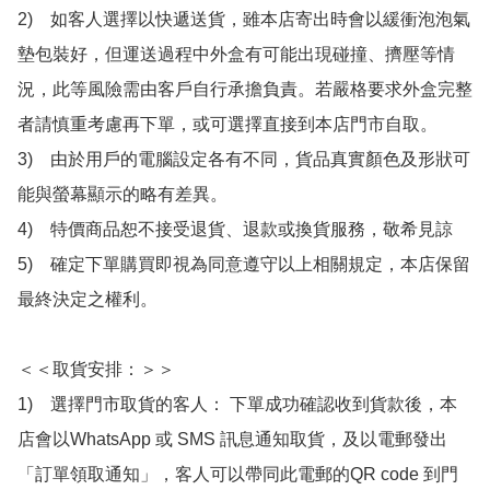
2)　如客人選擇以快遞送貨，雖本店寄出時會以緩衝泡泡氣
墊包裝好，但運送過程中外盒有可能出現碰撞、擠壓等情
況，此等風險需由客戶自行承擔負責。若嚴格要求外盒完整
者請慎重考慮再下單，或可選擇直接到本店門市自取。

3)　由於用戶的電腦設定各有不同，貨品真實顏色及形狀可
能與螢幕顯示的略有差異。

4)　特價商品恕不接受退貨、退款或換貨服務，敬希見諒

5)　確定下單購買即視為同意遵守以上相關規定，本店保留
最終決定之權利。

＜＜取貨安排：＞＞

1)　選擇門市取貨的客人： 下單成功確認收到貨款後，本
店會以WhatsApp 或 SMS 訊息通知取貨，及以電郵發出
「訂單領取通知」，客人可以帶同此電郵的QR code 到門