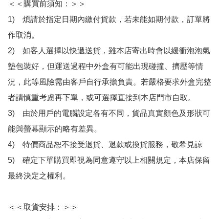
＜＜購買前須知：＞＞

1)　煩請於指定日期內繳付貨款，若未能如期付款，訂單將
作取消。

2)　如客人選擇以快遞送貨，雖本店寄出時會以緩衝泡泡氣
墊包裝好，但運送過程中外盒有可能出現碰撞、擠壓等情
況，此等風險需由客戶自行承擔負責。若嚴格要求外盒完整
者請慎重考慮再下單，或可選擇直接到本店門市自取。

3)　由於用戶的電腦設定各有不同，貨品真實顏色及形狀可
能與螢幕顯示的略有差異。

4)　特價商品恕不接受退貨、退款或換貨服務，敬希見諒

5)　確定下單購買即視為同意遵守以上相關規定，本店保留
最終決定之權利。

＜＜取貨安排：＞＞
