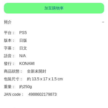
加至購物車
簡介
−
平台：　PS5

版本：　日版

字幕：　日文

語音：　N/A

發行：　KONAMI

商品狀態：　全新未開封

包裝尺寸：　約 13.5 x 17 x 1.5 cm

重量：　約250g

JAN code：　4988602179873
